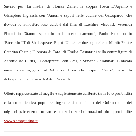
Savino
per ‘La madre’ di Florian Zeller; la coppia
Tosca D’Aquino e
Giampiero Ingrassia
con ‘Amori e sapori nelle cucine del Gattopardo’ che
rievoca le atmosfere rese celebri dal film di Luchino Visconti;
Veronica
Pivetti
in ‘Stanno sparando sulla nostra canzone’,
Paolo Pierobon
in
‘Riccardo III’ di Shakespeare. E poi ‘Un té per due regine’ con Marilù Prati e
Caterina Casini;
‘L’ombra di Totò’ di Emilia Costantini sulla controfigura di
Antonio de Curtis
, ‘Il calapranzi’ con
Greg
e Simone Colombari. E ancora
musica e danza, grazie al
Balletto di Roma
che proporrà ‘Astor’, un secolo
di
tango con la musica di Astor Piazzolla
.
Offerte rappresentate al meglio e sapientemente calibrate tra la loro profondità
e la comunicativa popolare: ingredienti che fanno del Quirino uno dei
migliori palcoscenici romani e non solo. Per informazioni più approfondite
www.teatroquirino.it