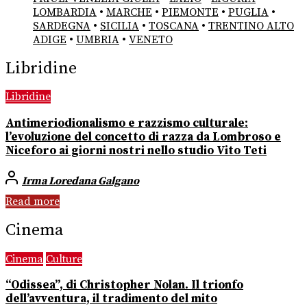
LOMBARDIA
•
MARCHE
•
PIEMONTE
•
PUGLIA
•
SARDEGNA
•
SICILIA
•
TOSCANA
•
TRENTINO ALTO
ADIGE
•
UMBRIA
•
VENETO
Libridine
Libridine
Antimeriodionalismo e razzismo culturale:
l’evoluzione del concetto di razza da Lombroso e
Niceforo ai giorni nostri nello studio Vito Teti
Irma Loredana Galgano
Read more
Cinema
Cinema
Culture
“Odissea”, di Christopher Nolan. Il trionfo
dell’avventura, il tradimento del mito