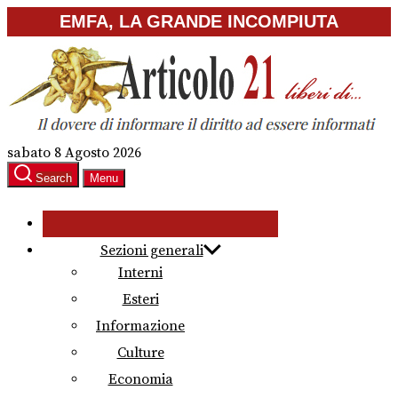
Skip
EMFA, LA GRANDE INCOMPIUTA
to
the
content
sabato 8 Agosto 2026
Search
Menu
Sezioni generali
Interni
Esteri
Informazione
Culture
Economia