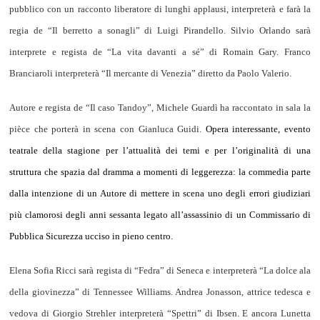
pubblico con un racconto liberatore di lunghi applausi, interpreterà e farà la
regia de “Il berretto a sonagli” di Luigi Pirandello. Silvio Orlando sarà
interprete e regista de “La vita davanti a sé” di Romain Gary. Franco
Branciaroli interpreterà “Il mercante di Venezia” diretto da Paolo Valerio.
Autore e regista de “Il caso Tandoy”, Michele Guardì ha raccontato in sala la
pièce che porterà in scena con Gianluca Guidi.
Opera interessante, evento
teatrale della stagione per l’attualità dei temi e per l’originalità di una
struttura che spazia dal dramma a momenti di leggerezza: la commedia parte
dalla intenzione di un Autore di mettere in scena uno degli errori giudiziari
più clamorosi degli anni sessanta legato all’assassinio di un Commissario di
Pubblica Sicurezza ucciso in pieno centro.
Elena Sofia Ricci sarà regista di “Fedra” di Seneca e interpreterà “La dolce ala
della giovinezza” di Tennessee Williams. Andrea Jonasson, attrice tedesca e
vedova di Giorgio Strehler interpreterà “Spettri” di Ibsen. E ancora
Lunetta