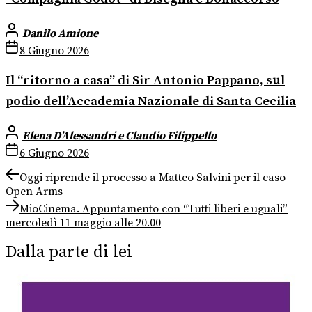
Danilo Amione
8 Giugno 2026
Il “ritorno a casa” di Sir Antonio Pappano, sul
podio dell’Accademia Nazionale di Santa Cecilia
Elena D’Alessandri e Claudio Filippello
6 Giugno 2026
Navigazione
Previous
Oggi riprende il processo a Matteo Salvini per il caso
post:
Open Arms
articoli
Next
MioCinema. Appuntamento con “Tutti liberi e uguali”
post:
mercoledì 11 maggio alle 20.00
Dalla parte di lei