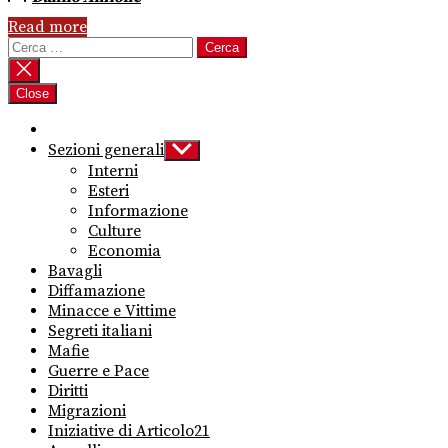
Read more
Ricerca
per:
Close
Sezioni generali
Show
sub
Interni
menu
Esteri
Informazione
Culture
Economia
Bavagli
Diffamazione
Minacce e Vittime
Segreti italiani
Mafie
Guerre e Pace
Diritti
Migrazioni
Iniziative di Articolo21