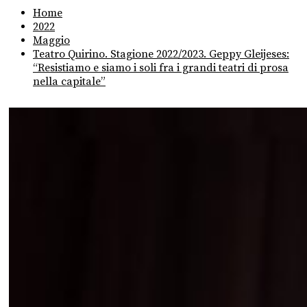
Home
2022
Maggio
Teatro Quirino. Stagione 2022/2023. Geppy Gleijeses:
“Resistiamo e siamo i soli fra i grandi teatri di prosa
nella capitale”