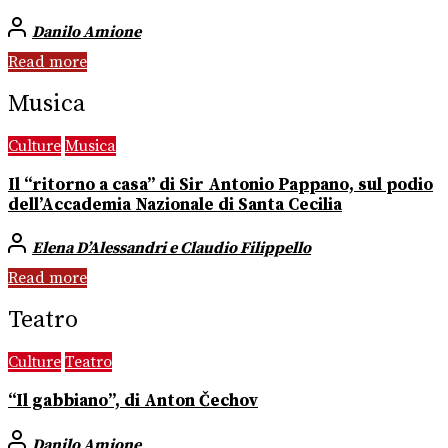
Danilo Amione
Read more
Musica
Culture
Musica
Il “ritorno a casa” di Sir Antonio Pappano, sul podio
dell’Accademia Nazionale di Santa Cecilia
Elena D’Alessandri e Claudio Filippello
Read more
Teatro
Culture
Teatro
“Il gabbiano”, di Anton Čechov
Danilo Amione