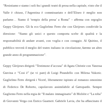
“Resistiamo e siamo i soli fra i grandi teatri di prosa nella capitale, visto che il
Valle è chiuso, l’Argentina è commissariato e dell’Eliseo è meglio non
parlarne… Siamo
il ‘tempio della prosa’ a Roma
” – afferma con orgoglio
Geppy Gleijeses. Gli fa eco Guglielmo Ferro che con Gleijeses condivide la
direzione: “Siamo gli unici e questo comporta scelte di qualità e la
responsabilità di andare avanti, con voglia e con coraggio. Al Quirino, il
pubblico troverà
il meglio del teatro italiano in circolazione
, faremo un altro
grande anno di programmazione”.
Geppy Gleijeses dirigerà “Testimone d’accusa” di Agata Christie con Vanessa
Gravina e “Cosi è” (se vi pare) di Luigi Pirandello con Milena Vukotic.
Guglielmo Ferro dirigerà i Viceré, liberamente ispirato al romanzo omonimo
di Federico De Roberto, capolavoro assimilabile al Gattopardo. Sempre
Gugliemo Ferro nella regia de “Il malato immaginario” di Moliére e “La roba”
di Giovanni Verga con Enrico Guarneri. Gabriele Lavia, che ha affascinato il