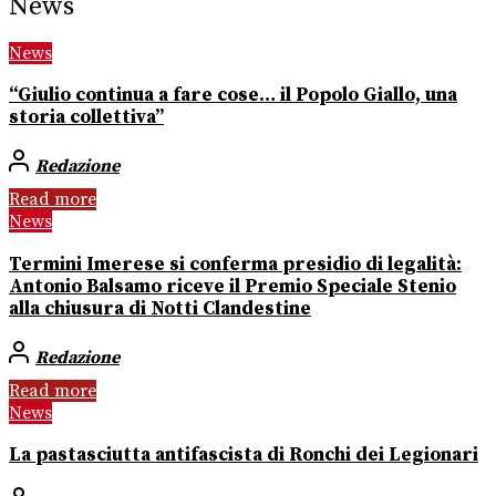
News
News
“Giulio continua a fare cose… il Popolo Giallo, una
storia collettiva”
Redazione
Read more
News
Termini Imerese si conferma presidio di legalità:
Antonio Balsamo riceve il Premio Speciale Stenio
alla chiusura di Notti Clandestine
Redazione
Read more
News
La pastasciutta antifascista di Ronchi dei Legionari