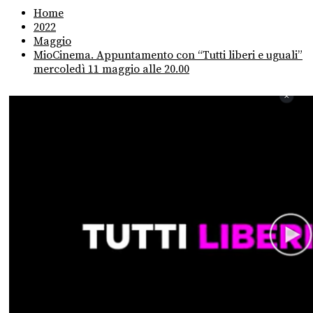
Home
2022
Maggio
MioCinema. Appuntamento con “Tutti liberi e uguali”
mercoledì 11 maggio alle 20.00