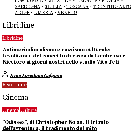
LOMBARDIA
•
MARCHE
•
PIEMONTE
•
PUGLIA
•
SARDEGNA
•
SICILIA
•
TOSCANA
•
TRENTINO ALTO
ADIGE
•
UMBRIA
•
VENETO
Libridine
Libridine
Antimeriodionalismo e razzismo culturale:
l’evoluzione del concetto di razza da Lombroso e
Niceforo ai giorni nostri nello studio Vito Teti
Irma Loredana Galgano
Read more
Cinema
Cinema
Culture
“Odissea”, di Christopher Nolan. Il trionfo
dell’avventura, il tradimento del mito