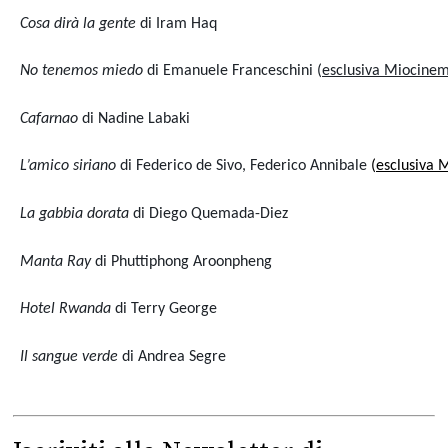
Cosa dirà la gente
di Iram Haq
No tenemos miedo
di Emanuele Franceschini (
esclusiva Miocine
Cafarnao
di Nadine Labaki
L’amico siriano
di Federico de Sivo, Federico Annibale
(
esclusiva 
La gabbia dorata
di Diego Quemada-Diez
Manta Ray
di Phuttiphong Aroonpheng
Hotel Rwanda
di Terry George
Il sangue verde
di Andrea Segre