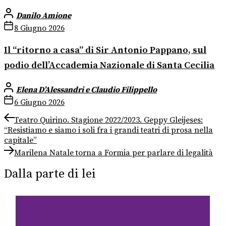
Danilo Amione
8 Giugno 2026
Il “ritorno a casa” di Sir Antonio Pappano, sul
podio dell’Accademia Nazionale di Santa Cecilia
Elena D’Alessandri e Claudio Filippello
6 Giugno 2026
Navigazione
Previous
Teatro Quirino. Stagione 2022/2023. Geppy Gleijeses:
post:
“Resistiamo e siamo i soli fra i grandi teatri di prosa nella
articoli
capitale”
Next
Marilena Natale torna a Formia per parlare di legalità
post:
Dalla parte di lei