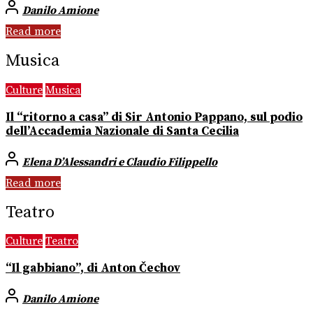
Danilo Amione
Read more
Musica
Culture
Musica
Il “ritorno a casa” di Sir Antonio Pappano, sul podio
dell’Accademia Nazionale di Santa Cecilia
Elena D’Alessandri e Claudio Filippello
Read more
Teatro
Culture
Teatro
“Il gabbiano”, di Anton Čechov
Danilo Amione