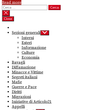
Read more
Ricerca
per:
Close
Sezioni generali
Show
sub
Interni
menu
Esteri
Informazione
Culture
Economia
Bavagli
Diffamazione
Minacce e Vittime
Segreti italiani
Mafie
Guerre e Pace
Diritti
Migrazioni
Iniziative di Articolo21
Appelli