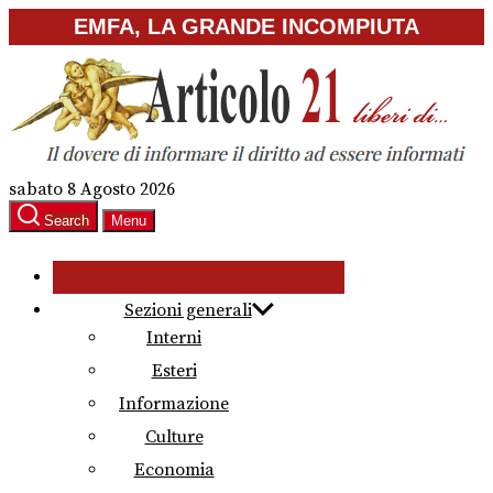
Skip
EMFA, LA GRANDE INCOMPIUTA
to
the
content
sabato 8 Agosto 2026
Search
Menu
Sezioni generali
Interni
Esteri
Informazione
Culture
Economia