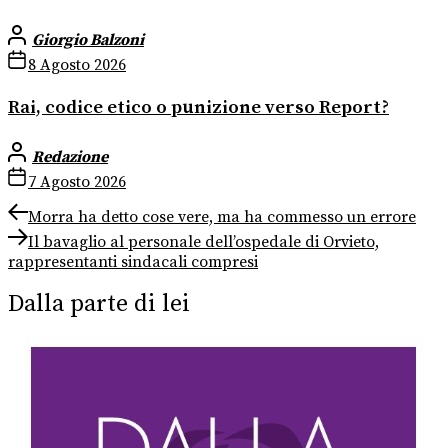
Giorgio Balzoni
8 Agosto 2026
Rai, codice etico o punizione verso Report?
Redazione
7 Agosto 2026
Navigazione
Previous
Morra ha detto cose vere, ma ha commesso un errore
post:
Next
articoli
Il bavaglio al personale dell’ospedale di Orvieto,
post:
rappresentanti sindacali compresi
Dalla parte di lei