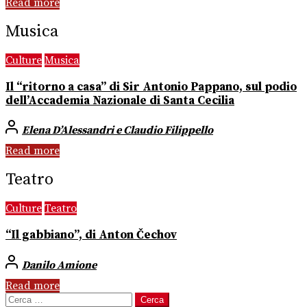
Read more
Musica
Culture
Musica
Il “ritorno a casa” di Sir Antonio Pappano, sul podio
dell’Accademia Nazionale di Santa Cecilia
Elena D’Alessandri e Claudio Filippello
Read more
Teatro
Culture
Teatro
“Il gabbiano”, di Anton Čechov
Danilo Amione
Read more
Ricerca