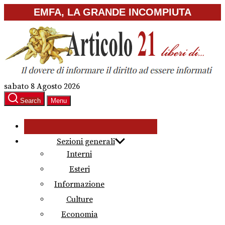
Skip
EMFA, LA GRANDE INCOMPIUTA
to
the
content
sabato 8 Agosto 2026
Search
Menu
Sezioni generali
Interni
Esteri
Informazione
Culture
Economia