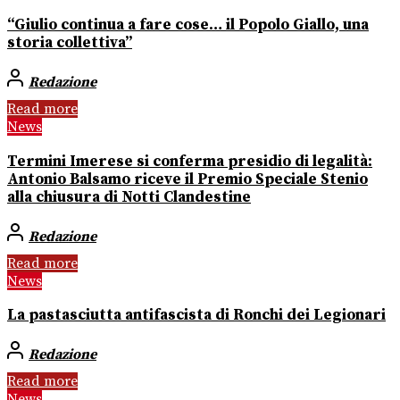
“Giulio continua a fare cose… il Popolo Giallo, una
storia collettiva”
Redazione
Read more
News
Termini Imerese si conferma presidio di legalità:
Antonio Balsamo riceve il Premio Speciale Stenio
alla chiusura di Notti Clandestine
Redazione
Read more
News
La pastasciutta antifascista di Ronchi dei Legionari
Redazione
Read more
News