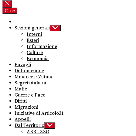
per:
Close
Sezioni generali
Show
sub
Interni
menu
Esteri
Informazione
Culture
Economia
Bavagli
Diffamazione
Minacce e Vittime
Segreti italiani
Mafie
Guerre e Pace
Diritti
Migrazioni
Iniziative di Articolo21
Appelli
Dal Territorio
Show
sub
ABRUZZO
menu