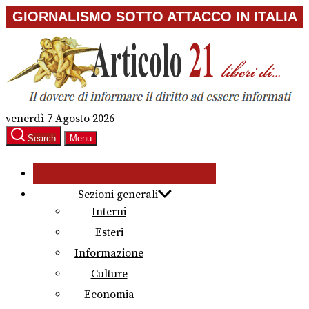
Skip
GIORNALISMO SOTTO ATTACCO IN ITALIA
to
the
content
venerdì 7 Agosto 2026
Search
Menu
Sezioni generali
Interni
Esteri
Informazione
Culture
Economia