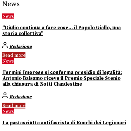
News
News
“Giulio continua a fare cose… il Popolo Giallo, una
storia collettiva”
Redazione
Read more
News
Termini Imerese si conferma presidio di legalità:
Antonio Balsamo riceve il Premio Speciale Stenio
alla chiusura di Notti Clandestine
Redazione
Read more
News
La pastasciutta antifascista di Ronchi dei Legionari