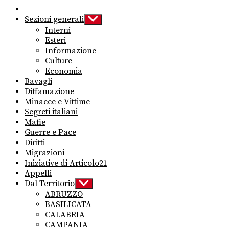
Sezioni generali
Show
sub
Interni
menu
Esteri
Informazione
Culture
Economia
Bavagli
Diffamazione
Minacce e Vittime
Segreti italiani
Mafie
Guerre e Pace
Diritti
Migrazioni
Iniziative di Articolo21
Appelli
Dal Territorio
Show
sub
ABRUZZO
menu
BASILICATA
CALABRIA
CAMPANIA