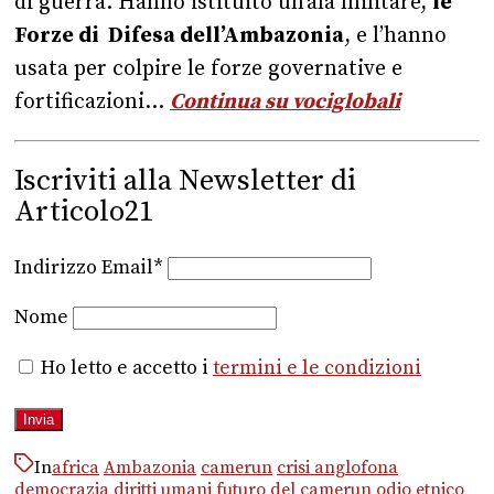
di guerra. Hanno istituito un’ala militare,
le
Forze di Difesa dell’Ambazonia
, e l’hanno
usata per colpire le forze governative e
fortificazioni…
Continua su vociglobali
Iscriviti alla Newsletter di
Articolo21
Indirizzo Email*
Nome
Ho letto e accetto i
termini e le condizioni
In
africa
Ambazonia
camerun
crisi anglofona
democrazia
diritti umani
futuro del camerun
odio etnico