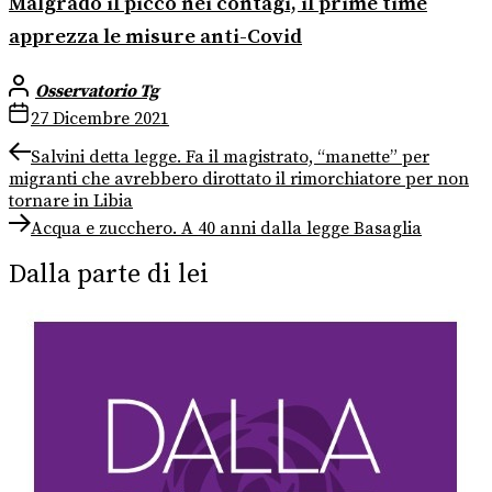
Malgrado il picco nei contagi, il prime time
apprezza le misure anti-Covid
Osservatorio Tg
27 Dicembre 2021
Navigazione
Previous
Salvini detta legge. Fa il magistrato, “manette” per
post:
migranti che avrebbero dirottato il rimorchiatore per non
articoli
tornare in Libia
Next
Acqua e zucchero. A 40 anni dalla legge Basaglia
post:
Dalla parte di lei