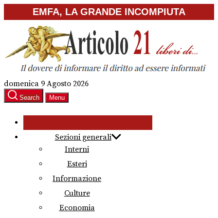
Skip
EMFA, LA GRANDE INCOMPIUTA
to
the
content
domenica 9 Agosto 2026
Search
Menu
Sezioni generali
Interni
Esteri
Informazione
Culture
Economia