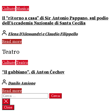
Culture
Musica
Il “ritorno a casa” di Sir Antonio Pappano, sul podio
dell’Accademia Nazionale di Santa Cecilia
Elena D’Alessandri e Claudio Filippello
Read more
Teatro
Culture
Teatro
“Il gabbiano”, di Anton Čechov
Danilo Amione
Read more
Ricerca
per:
Close