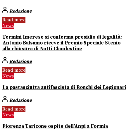
Redazione
Read more
News
Termini Imerese si conferma presidio di legalità:
Antonio Balsamo riceve il Premio Speciale Stenio
alla chiusura di Notti Clandestine
Redazione
Read more
News
La pastasciutta antifascista di Ronchi dei Legionari
Redazione
Read more
News
Fiorenza Taricone ospite dell’Anpi a Formia