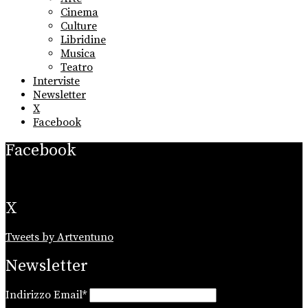
menu
Cinema
Culture
Libridine
Musica
Teatro
Interviste
Newsletter
X
Facebook
Facebook
X
Tweets by Artventuno
Newsletter
Indirizzo Email*