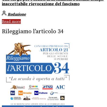
inaccettabile rievocazione del fascismo
Redazione
Read more
Rileggiamo l’articolo 34