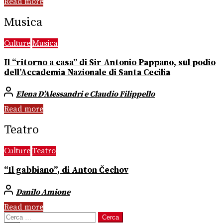
Read more
Musica
Culture
Musica
Il “ritorno a casa” di Sir Antonio Pappano, sul podio
dell’Accademia Nazionale di Santa Cecilia
Elena D’Alessandri e Claudio Filippello
Read more
Teatro
Culture
Teatro
“Il gabbiano”, di Anton Čechov
Danilo Amione
Read more
Ricerca