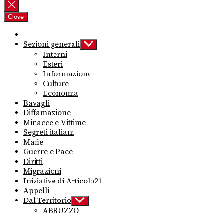
per:
Close
Sezioni generali
Show
sub
Interni
menu
Esteri
Informazione
Culture
Economia
Bavagli
Diffamazione
Minacce e Vittime
Segreti italiani
Mafie
Guerre e Pace
Diritti
Migrazioni
Iniziative di Articolo21
Appelli
Dal Territorio
Show
sub
ABRUZZO
menu