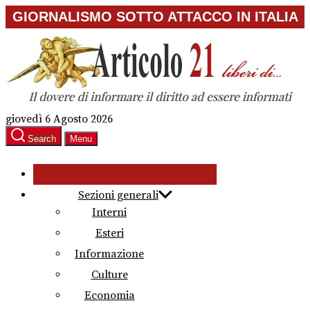
Skip
GIORNALISMO SOTTO ATTACCO IN ITALIA
to
the
content
giovedì 6 Agosto 2026
Search
Menu
Sezioni generali
Interni
Esteri
Informazione
Culture
Economia