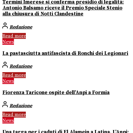
Termini Imerese si conferma presidio di legalità:
Antonio Balsamo riceve il Premio Speciale Stenio
alla chiusura di Notti Clandestine
Redazione
Read more
News
La pastasciutta antifascista di Ronchi dei Legionari
Redazione
Read more
News
Fiorenza Taricone ospite dell’Anpi a Formia
Redazione
Read more
News
Una targa per i caduti di El Alamein a Latina. L’Anpi: