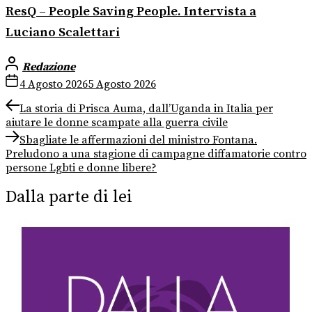
ResQ – People Saving People. Intervista a
Luciano Scalettari
Redazione
4 Agosto 2026
5 Agosto 2026
Navigazione
Previous
La storia di Prisca Auma, dall’Uganda in Italia per
post:
aiutare le donne scampate alla guerra civile
articoli
Next
Sbagliate le affermazioni del ministro Fontana.
post:
Preludono a una stagione di campagne diffamatorie contro
persone Lgbti e donne libere?
Dalla parte di lei