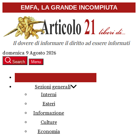
Skip
EMFA, LA GRANDE INCOMPIUTA
to
the
content
domenica 9 Agosto 2026
Search
Menu
Sezioni generali
Interni
Esteri
Informazione
Culture
Economia