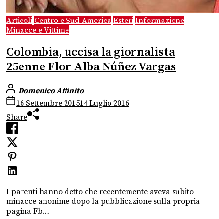
Articoli
Centro e Sud America
Esteri
Informazione
Minacce e Vittime
Colombia, uccisa la giornalista
25enne Flor Alba Núñez Vargas
Domenico Affinito
16 Settembre 2015
14 Luglio 2016
Share
I parenti hanno detto che recentemente aveva subito
minacce anonime dopo la pubblicazione sulla propria
pagina Fb…