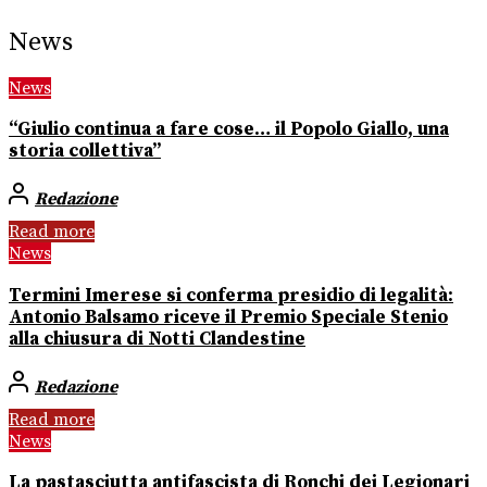
News
News
“Giulio continua a fare cose… il Popolo Giallo, una
storia collettiva”
Redazione
Read more
News
Termini Imerese si conferma presidio di legalità:
Antonio Balsamo riceve il Premio Speciale Stenio
alla chiusura di Notti Clandestine
Redazione
Read more
News
La pastasciutta antifascista di Ronchi dei Legionari