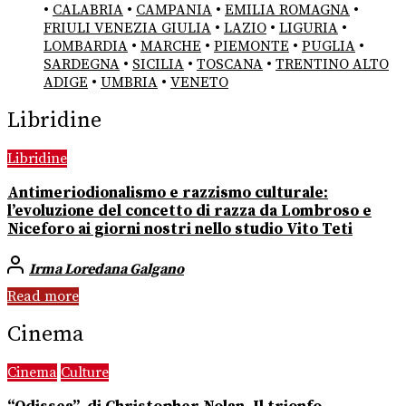
•
CALABRIA
•
CAMPANIA
•
EMILIA ROMAGNA
•
FRIULI VENEZIA GIULIA
•
LAZIO
•
LIGURIA
•
LOMBARDIA
•
MARCHE
•
PIEMONTE
•
PUGLIA
•
SARDEGNA
•
SICILIA
•
TOSCANA
•
TRENTINO ALTO
ADIGE
•
UMBRIA
•
VENETO
Libridine
Libridine
Antimeriodionalismo e razzismo culturale:
l’evoluzione del concetto di razza da Lombroso e
Niceforo ai giorni nostri nello studio Vito Teti
Irma Loredana Galgano
Read more
Cinema
Cinema
Culture