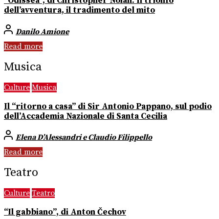
“Odissea”, di Christopher Nolan. Il trionfo
dell’avventura, il tradimento del mito
Danilo Amione
Read more
Musica
Culture
Musica
Il “ritorno a casa” di Sir Antonio Pappano, sul podio
dell’Accademia Nazionale di Santa Cecilia
Elena D’Alessandri e Claudio Filippello
Read more
Teatro
Culture
Teatro
“Il gabbiano”, di Anton Čechov