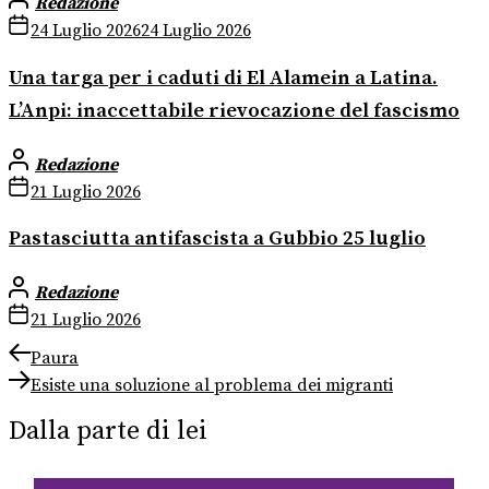
Redazione
24 Luglio 2026
24 Luglio 2026
Una targa per i caduti di El Alamein a Latina.
L’Anpi: inaccettabile rievocazione del fascismo
Redazione
21 Luglio 2026
Pastasciutta antifascista a Gubbio 25 luglio
Redazione
21 Luglio 2026
Navigazione
Previous
Paura
post:
Next
articoli
Esiste una soluzione al problema dei migranti
post:
Dalla parte di lei