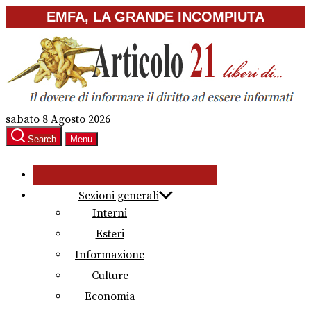
Skip
EMFA, LA GRANDE INCOMPIUTA
to
the
content
sabato 8 Agosto 2026
Search
Menu
Sezioni generali
Interni
Esteri
Informazione
Culture
Economia