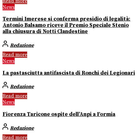
Read more
News
Termini Imerese si conferma presidio di legalità:
Antonio Balsamo riceve il Premio Speciale Stenio
alla chiusura di Notti Clandestine
Redazione
Read more
News
La pastasciutta antifascista di Ronchi dei Legionari
Redazione
Read more
News
Fiorenza Taricone ospite dell’Anpi a Formia
Redazione
Read more