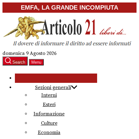
Skip
EMFA, LA GRANDE INCOMPIUTA
to
the
content
domenica 9 Agosto 2026
Search
Menu
Sezioni generali
Interni
Esteri
Informazione
Culture
Economia