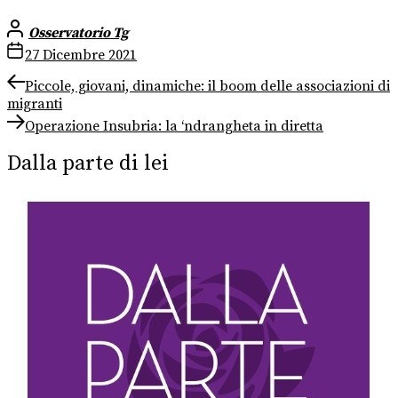
Osservatorio Tg
27 Dicembre 2021
Navigazione
Previous
Piccole, giovani, dinamiche: il boom delle associazioni di
post:
migranti
articoli
Next
Operazione Insubria: la ‘ndrangheta in diretta
post:
Dalla parte di lei