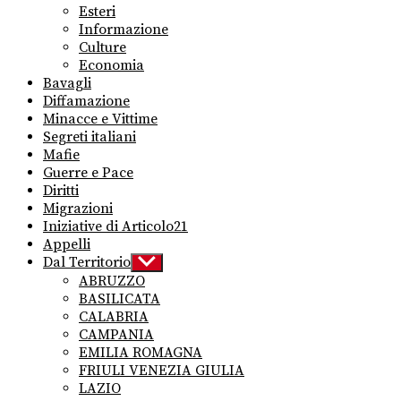
menu
Esteri
Informazione
Culture
Economia
Bavagli
Diffamazione
Minacce e Vittime
Segreti italiani
Mafie
Guerre e Pace
Diritti
Migrazioni
Iniziative di Articolo21
Appelli
Dal Territorio
Show
sub
ABRUZZO
menu
BASILICATA
CALABRIA
CAMPANIA
EMILIA ROMAGNA
FRIULI VENEZIA GIULIA
LAZIO