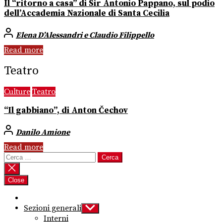
Il “ritorno a casa” di Sir Antonio Pappano, sul podio
dell’Accademia Nazionale di Santa Cecilia
Elena D’Alessandri e Claudio Filippello
Read more
Teatro
Culture
Teatro
“Il gabbiano”, di Anton Čechov
Danilo Amione
Read more
Ricerca
per:
Close
Sezioni generali
Show
sub
Interni