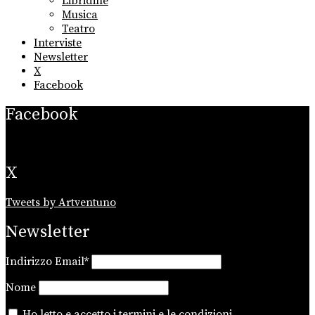
Libridine
Musica
Teatro
Interviste
Newsletter
X
Facebook
Facebook
X
Tweets by Artventuno
Newsletter
Indirizzo Email*
Nome
Ho letto e accetto i
termini e le condizioni