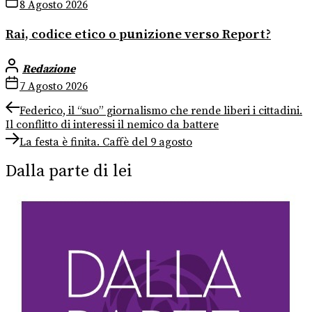
8 Agosto 2026
Rai, codice etico o punizione verso Report?
Redazione
7 Agosto 2026
Navigazione
Previous
Federico, il “suo” giornalismo che rende liberi i cittadini.
post:
Il conflitto di interessi il nemico da battere
articoli
Next
La festa è finita. Caffè del 9 agosto
post:
Dalla parte di lei