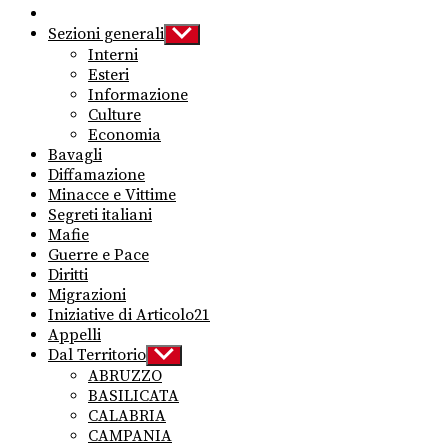
Sezioni generali
Show
sub
Interni
menu
Esteri
Informazione
Culture
Economia
Bavagli
Diffamazione
Minacce e Vittime
Segreti italiani
Mafie
Guerre e Pace
Diritti
Migrazioni
Iniziative di Articolo21
Appelli
Dal Territorio
Show
sub
ABRUZZO
menu
BASILICATA
CALABRIA
CAMPANIA