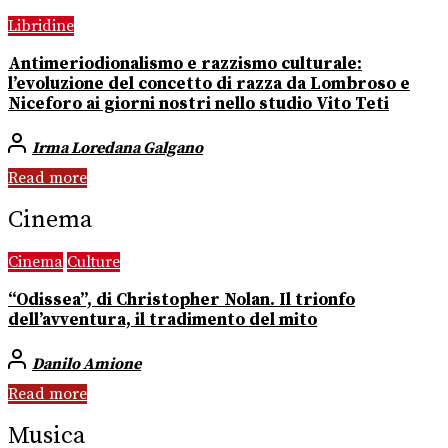
Libridine
Antimeriodionalismo e razzismo culturale:
l’evoluzione del concetto di razza da Lombroso e
Niceforo ai giorni nostri nello studio Vito Teti
Irma Loredana Galgano
Read more
Cinema
Cinema
Culture
“Odissea”, di Christopher Nolan. Il trionfo
dell’avventura, il tradimento del mito
Danilo Amione
Read more
Musica