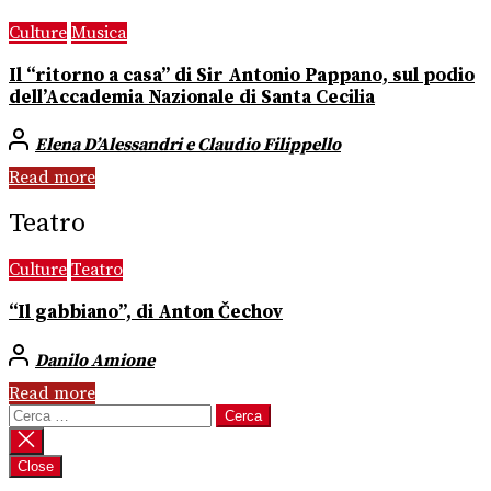
Culture
Musica
Il “ritorno a casa” di Sir Antonio Pappano, sul podio
dell’Accademia Nazionale di Santa Cecilia
Elena D’Alessandri e Claudio Filippello
Read more
Teatro
Culture
Teatro
“Il gabbiano”, di Anton Čechov
Danilo Amione
Read more
Ricerca
per:
Close