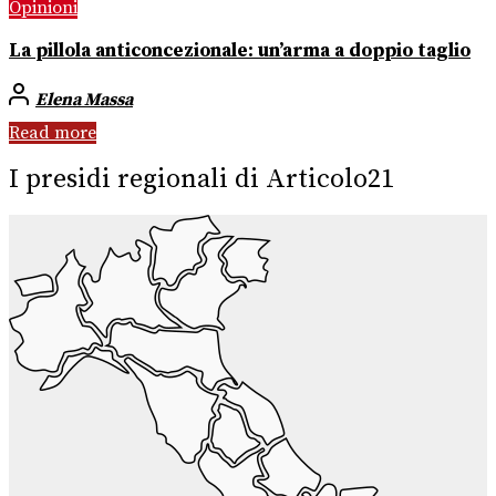
Opinioni
La pillola anticoncezionale: un’arma a doppio taglio
Elena Massa
Read more
I presidi regionali di Articolo21