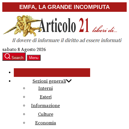
Skip
EMFA, LA GRANDE INCOMPIUTA
to
the
content
sabato 8 Agosto 2026
Search
Menu
Sezioni generali
Interni
Esteri
Informazione
Culture
Economia