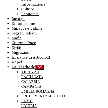
Informazione
Culture
Economia
Bavagli
Diffamazione
Minacce e Vittime
Segreti italiani
Mafie
Guerre e Pace
Diritti
Migrazioni
Iniziative di Articolo21
Appelli
Dal Territorio
Show
sub
ABRUZZO
menu
BASILICATA
CALABRIA
CAMPANIA
EMILIA ROMAGNA
FRIULI VENEZIA GIULIA
LAZIO
LIGURIA