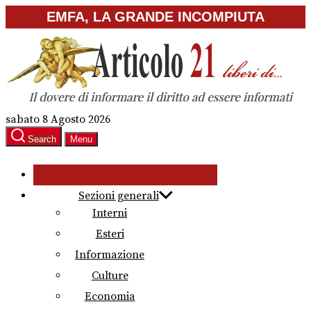
Skip
EMFA, LA GRANDE INCOMPIUTA
to
the
content
sabato 8 Agosto 2026
Search
Menu
Sezioni generali
Interni
Esteri
Informazione
Culture
Economia