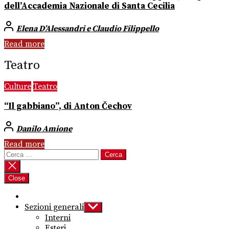
dell’Accademia Nazionale di Santa Cecilia
Elena D’Alessandri e Claudio Filippello
Read more
Teatro
Culture
Teatro
“Il gabbiano”, di Anton Čechov
Danilo Amione
Read more
Ricerca
per:
Close
Sezioni generali
Show
sub
Interni
menu
Esteri