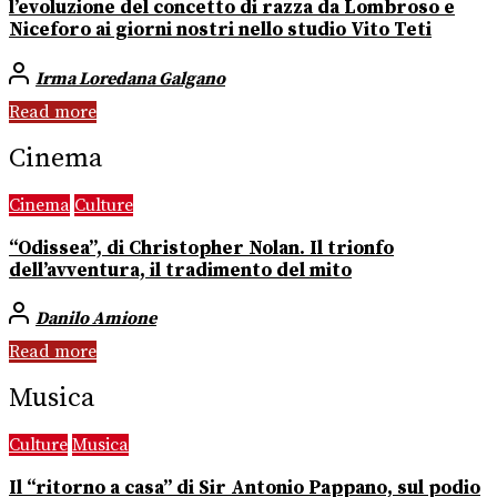
l’evoluzione del concetto di razza da Lombroso e
Niceforo ai giorni nostri nello studio Vito Teti
Irma Loredana Galgano
Read more
Cinema
Cinema
Culture
“Odissea”, di Christopher Nolan. Il trionfo
dell’avventura, il tradimento del mito
Danilo Amione
Read more
Musica
Culture
Musica
Il “ritorno a casa” di Sir Antonio Pappano, sul podio