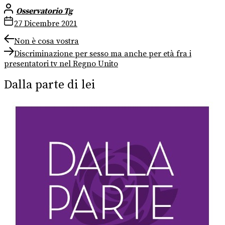
Osservatorio Tg
27 Dicembre 2021
Navigazione
Previous
Non è cosa vostra
post:
Next
articoli
Discriminazione per sesso ma anche per età fra i
post:
presentatori tv nel Regno Unito
Dalla parte di lei