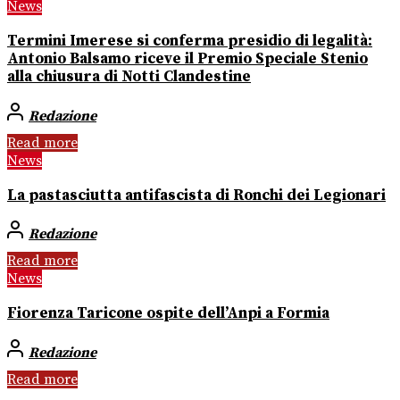
News
Termini Imerese si conferma presidio di legalità:
Antonio Balsamo riceve il Premio Speciale Stenio
alla chiusura di Notti Clandestine
Redazione
Read more
News
La pastasciutta antifascista di Ronchi dei Legionari
Redazione
Read more
News
Fiorenza Taricone ospite dell’Anpi a Formia
Redazione
Read more