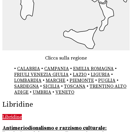
Clicca sulla regione
•
CALABRIA
•
CAMPANIA
•
EMILIA ROMAGNA
•
FRIULI VENEZIA GIULIA
•
LAZIO
•
LIGURIA
•
LOMBARDIA
•
MARCHE
•
PIEMONTE
•
PUGLIA
•
SARDEGNA
•
SICILIA
•
TOSCANA
•
TRENTINO ALTO
ADIGE
•
UMBRIA
•
VENETO
Libridine
Libridine
Antimeriodionalismo e razzismo culturale: