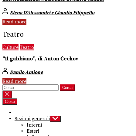
Elena D’Alessandri e Claudio Filippello
Read more
Teatro
Culture
Teatro
“Il gabbiano”, di Anton Čechov
Danilo Amione
Read more
Ricerca
per:
Close
Sezioni generali
Show
sub
Interni
menu
Esteri