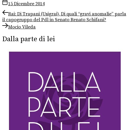
15 Dicembre 2014
Navigazione
Previous
Rai: Di Trapani (Usigrai), Di quali “gravi anomalie” parla
post:
il capogruppo del Pdl in Senato Renato Schifani?
articoli
Next
Mocio Vileda
post:
Dalla parte di lei