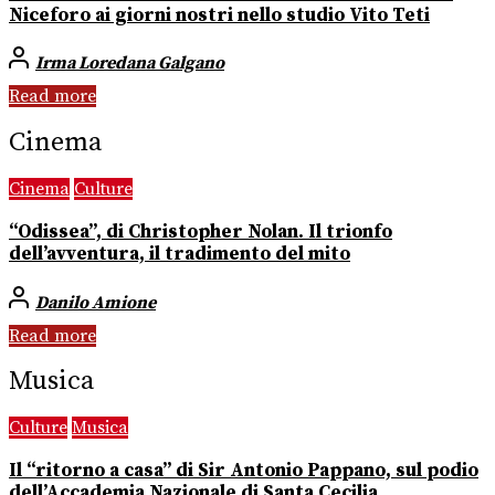
Niceforo ai giorni nostri nello studio Vito Teti
Irma Loredana Galgano
Read more
Cinema
Cinema
Culture
“Odissea”, di Christopher Nolan. Il trionfo
dell’avventura, il tradimento del mito
Danilo Amione
Read more
Musica
Culture
Musica
Il “ritorno a casa” di Sir Antonio Pappano, sul podio
dell’Accademia Nazionale di Santa Cecilia