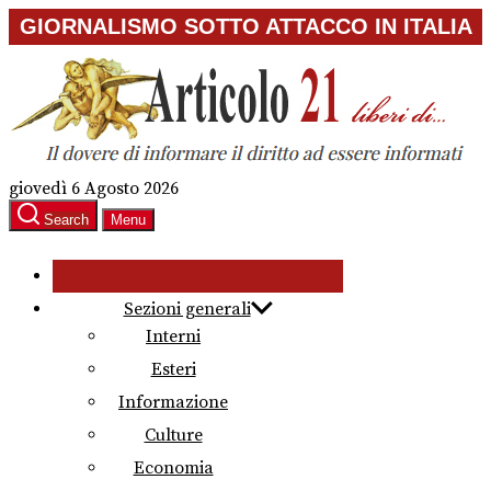
Skip
GIORNALISMO SOTTO ATTACCO IN ITALIA
to
the
content
giovedì 6 Agosto 2026
Search
Menu
Sezioni generali
Interni
Esteri
Informazione
Culture
Economia