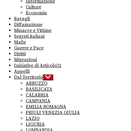
Informazione
Culture
Economia
Bavagli
Diffamazione
Minacce e Vittime
Segreti italiani
Mafie
Guerre e Pace
Diritti
Migrazioni
Iniziative di Articolo21
Appelli
Dal Territorio
Show
sub
ABRUZZO
menu
BASILICATA
CALABRIA
CAMPANIA
EMILIA ROMAGNA
FRIULI VENEZIA GIULIA
LAZIO
LIGURIA
LOMBARDIA