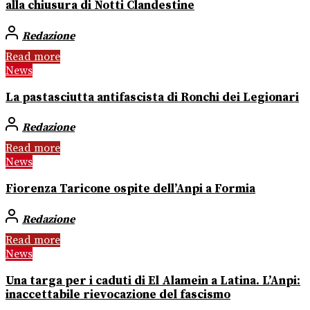
alla chiusura di Notti Clandestine
Redazione
Read more
News
La pastasciutta antifascista di Ronchi dei Legionari
Redazione
Read more
News
Fiorenza Taricone ospite dell’Anpi a Formia
Redazione
Read more
News
Una targa per i caduti di El Alamein a Latina. L’Anpi:
inaccettabile rievocazione del fascismo