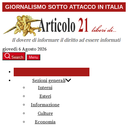
Skip
GIORNALISMO SOTTO ATTACCO IN ITALIA
to
the
content
giovedì 6 Agosto 2026
Search
Menu
Sezioni generali
Interni
Esteri
Informazione
Culture
Economia