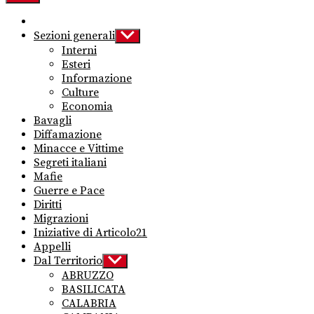
Sezioni generali
Show
sub
Interni
menu
Esteri
Informazione
Culture
Economia
Bavagli
Diffamazione
Minacce e Vittime
Segreti italiani
Mafie
Guerre e Pace
Diritti
Migrazioni
Iniziative di Articolo21
Appelli
Dal Territorio
Show
sub
ABRUZZO
menu
BASILICATA
CALABRIA