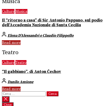
Musica
Culture
Musica
Il “ritorno a casa” di Sir Antonio Pappano, sul podio
dell’Accademia Nazionale di Santa Cecilia
Elena D’Alessandri e Claudio Filippello
Read more
Teatro
Culture
Teatro
“Il gabbiano”, di Anton Čechov
Danilo Amione
Read more
Ricerca
per:
Close