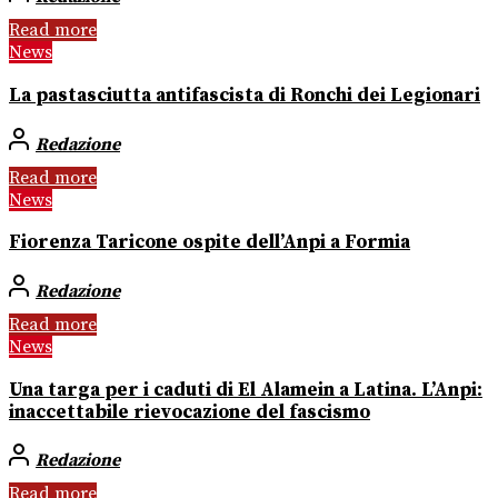
Read more
News
La pastasciutta antifascista di Ronchi dei Legionari
Redazione
Read more
News
Fiorenza Taricone ospite dell’Anpi a Formia
Redazione
Read more
News
Una targa per i caduti di El Alamein a Latina. L’Anpi:
inaccettabile rievocazione del fascismo
Redazione
Read more