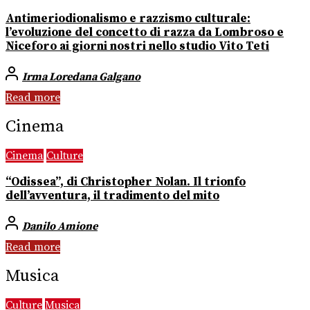
Antimeriodionalismo e razzismo culturale:
l’evoluzione del concetto di razza da Lombroso e
Niceforo ai giorni nostri nello studio Vito Teti
Irma Loredana Galgano
Read more
Cinema
Cinema
Culture
“Odissea”, di Christopher Nolan. Il trionfo
dell’avventura, il tradimento del mito
Danilo Amione
Read more
Musica
Culture
Musica