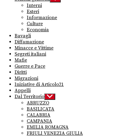
sub
Interni
menu
Esteri
Informazione
Culture
Economia
Bavagli
Diffamazione
Minacce e Vittime
Segreti italiani
Mafie
Guerre e Pace
Diritti
Migrazioni
Iniziative di Articolo21
Appelli
Dal Territorio
Show
sub
ABRUZZO
menu
BASILICATA
CALABRIA
CAMPANIA
EMILIA ROMAGNA
FRIULI VENEZIA GIULIA