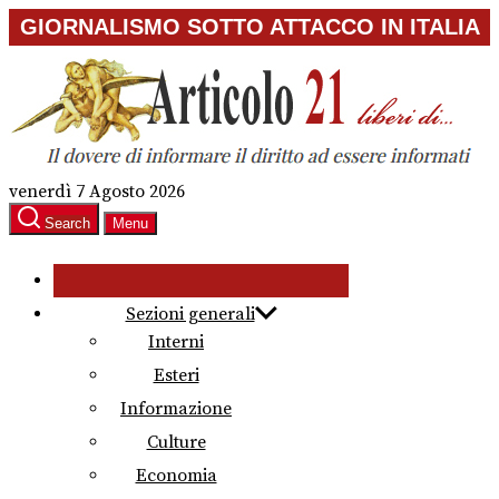
Skip
GIORNALISMO SOTTO ATTACCO IN ITALIA
to
the
content
venerdì 7 Agosto 2026
Search
Menu
Sezioni generali
Interni
Esteri
Informazione
Culture
Economia