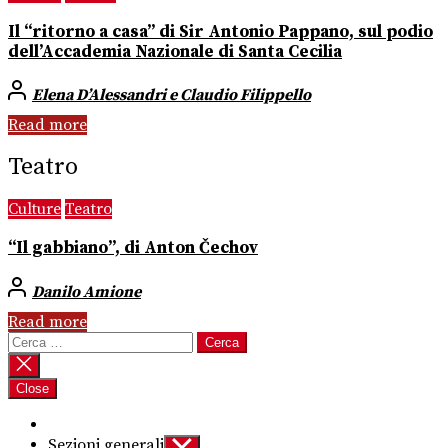
Il “ritorno a casa” di Sir Antonio Pappano, sul podio
dell’Accademia Nazionale di Santa Cecilia
Elena D’Alessandri e Claudio Filippello
Read more
Teatro
Culture
Teatro
“Il gabbiano”, di Anton Čechov
Danilo Amione
Read more
Ricerca
per:
Close
Sezioni generali
Show