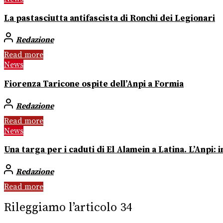
La pastasciutta antifascista di Ronchi dei Legionari
Redazione
Read more
News
Fiorenza Taricone ospite dell’Anpi a Formia
Redazione
Read more
News
Una targa per i caduti di El Alamein a Latina. L’Anpi:
Redazione
Read more
Rileggiamo l’articolo 34