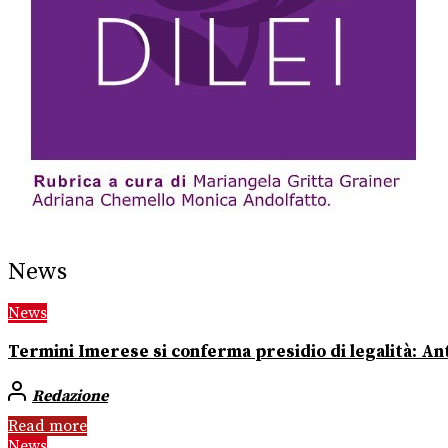
News
News
Termini Imerese si conferma presidio di legalità: Ant
Redazione
Read more
News