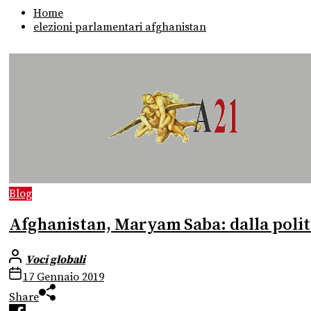
Home
elezioni parlamentari afghanistan
Blog
Afghanistan, Maryam Saba: dalla polit
Voci globali
17 Gennaio 2019
Share