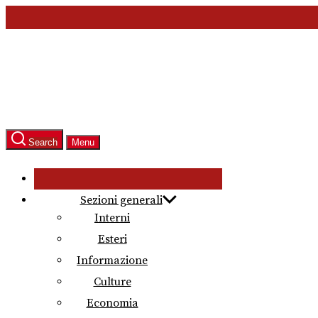
Skip
to
the
content
Search
Menu
Sezioni generali
Interni
Esteri
Informazione
Culture
Economia