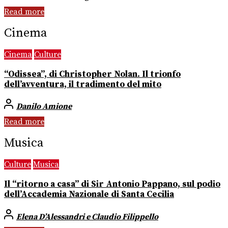
Read more
Cinema
Cinema
Culture
“Odissea”, di Christopher Nolan. Il trionfo
dell’avventura, il tradimento del mito
Danilo Amione
Read more
Musica
Culture
Musica
Il “ritorno a casa” di Sir Antonio Pappano, sul podio
dell’Accademia Nazionale di Santa Cecilia
Elena D’Alessandri e Claudio Filippello