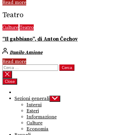
Read more
Teatro
Culture
Teatro
“Il gabbiano”, di Anton Čechov
Danilo Amione
Read more
Ricerca
per:
Close
Sezioni generali
Show
sub
Interni
menu
Esteri
Informazione
Culture
Economia
Bavagli