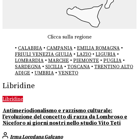
Clicca sulla regione
•
CALABRIA
•
CAMPANIA
•
EMILIA ROMAGNA
•
FRIULI VENEZIA GIULIA
•
LAZIO
•
LIGURIA
•
LOMBARDIA
•
MARCHE
•
PIEMONTE
•
PUGLIA
•
SARDEGNA
•
SICILIA
•
TOSCANA
•
TRENTINO ALTO
ADIGE
•
UMBRIA
•
VENETO
Libridine
Libridine
Antimeriodionalismo e razzismo culturale:
l’evoluzione del concetto di razza da Lombroso e
Niceforo ai giorni nostri nello studio Vito Teti
Irma Loredana Galgano