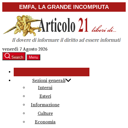
Skip
EMFA, LA GRANDE INCOMPIUTA
to
the
content
venerdì 7 Agosto 2026
Search
Menu
Sezioni generali
Interni
Esteri
Informazione
Culture
Economia