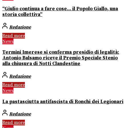
“Giulio continua a fare cose… il Popolo Giallo, una
storia collettiva”
Redazione
Read more
News
Termini Imerese si conferma presidio di legalità:
Antonio Balsamo riceve il Premio Speciale Stenio
alla chiusura di Notti Clandestine
Redazione
Read more
News
La pastasciutta antifascista di Ronchi dei Legionari
Redazione
Read more