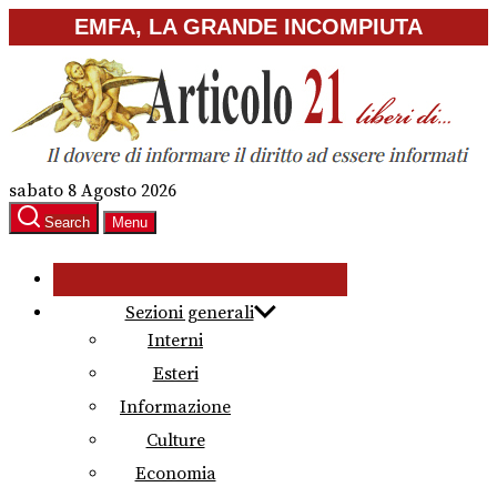
Skip
EMFA, LA GRANDE INCOMPIUTA
to
the
content
sabato 8 Agosto 2026
Search
Menu
Sezioni generali
Interni
Esteri
Informazione
Culture
Economia