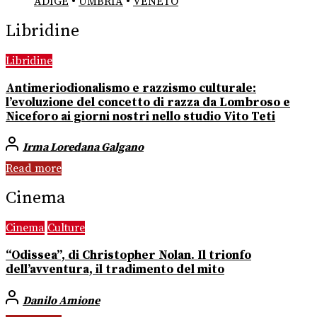
ADIGE
•
UMBRIA
•
VENETO
Libridine
Libridine
Antimeriodionalismo e razzismo culturale:
l’evoluzione del concetto di razza da Lombroso e
Niceforo ai giorni nostri nello studio Vito Teti
Irma Loredana Galgano
Read more
Cinema
Cinema
Culture
“Odissea”, di Christopher Nolan. Il trionfo
dell’avventura, il tradimento del mito
Danilo Amione