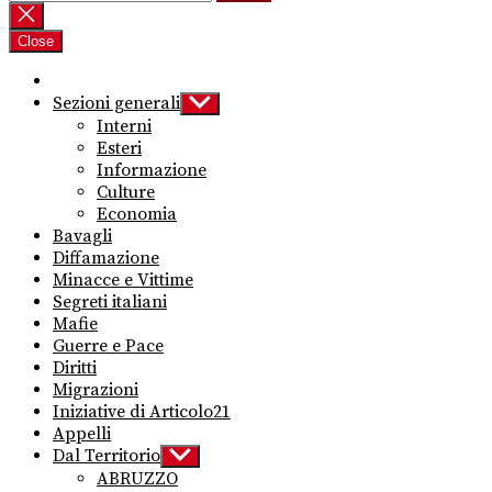
per:
Close
Sezioni generali
Show
sub
Interni
menu
Esteri
Informazione
Culture
Economia
Bavagli
Diffamazione
Minacce e Vittime
Segreti italiani
Mafie
Guerre e Pace
Diritti
Migrazioni
Iniziative di Articolo21
Appelli
Dal Territorio
Show
sub
ABRUZZO
menu