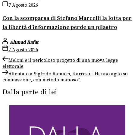
7 Agosto 2026
Con la scomparsa di Stefano Marcelli la lotta per
la libertà d’informazione perde un pilastro
Ahmad Rafat
7 Agosto 2026
Navigazione
Previous
Meloni e il pericoloso progetto di una nuova legge
post:
elettorale
articoli
Next
Attentato a Sigfrido Ranucci, 4 arresti. “Hanno agito su
post:
commissione, con metodo mafioso”
Dalla parte di lei