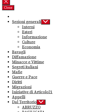
per:
Close
Sezioni generali
Show
sub
Interni
menu
Esteri
Informazione
Culture
Economia
Bavagli
Diffamazione
Minacce e Vittime
Segreti italiani
Mafie
Guerre e Pace
Diritti
Migrazioni
Iniziative di Articolo21
Appelli
Dal Territorio
Show
sub
ABRUZZO
menu