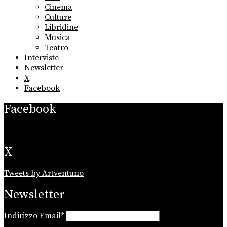
menu
Cinema
Culture
Libridine
Musica
Teatro
Interviste
Newsletter
X
Facebook
Facebook
X
Tweets by Artventuno
Newsletter
Indirizzo Email*