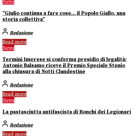
News
“Giulio continua a fare cose… il Popolo Giallo, una
storia collettiva”
Redazione
Read more
News
Termini Imerese si conferma presidio di legalità:
Antonio Balsamo riceve il Premio Speciale Stenio
alla chiusura di Notti Clandestine
Redazione
Read more
News
La pastasciutta antifascista di Ronchi dei Legionari
Redazione
Read more