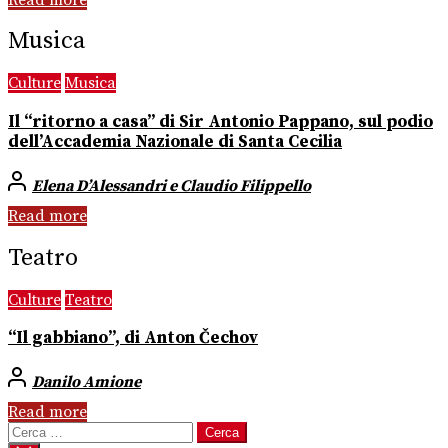
Musica
Culture
Musica
Il “ritorno a casa” di Sir Antonio Pappano, sul podio
dell’Accademia Nazionale di Santa Cecilia
Elena D’Alessandri e Claudio Filippello
Read more
Teatro
Culture
Teatro
“Il gabbiano”, di Anton Čechov
Danilo Amione
Read more
Ricerca