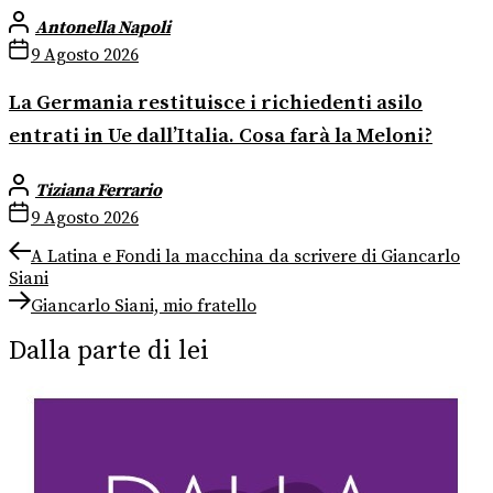
Antonella Napoli
9 Agosto 2026
La Germania restituisce i richiedenti asilo
entrati in Ue dall’Italia. Cosa farà la Meloni?
Tiziana Ferrario
9 Agosto 2026
Navigazione
Previous
A Latina e Fondi la macchina da scrivere di Giancarlo
post:
Siani
articoli
Next
Giancarlo Siani, mio fratello
post:
Dalla parte di lei