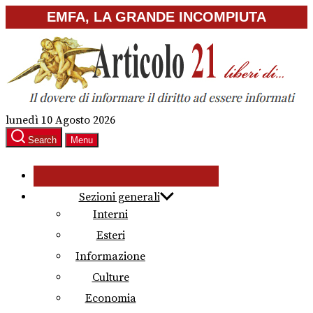
Skip
EMFA, LA GRANDE INCOMPIUTA
to
the
content
lunedì 10 Agosto 2026
Search
Menu
Sezioni generali
Interni
Esteri
Informazione
Culture
Economia