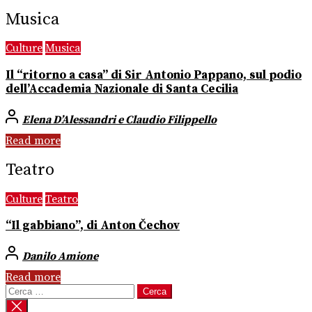
Musica
Culture
Musica
Il “ritorno a casa” di Sir Antonio Pappano, sul podio
dell’Accademia Nazionale di Santa Cecilia
Elena D’Alessandri e Claudio Filippello
Read more
Teatro
Culture
Teatro
“Il gabbiano”, di Anton Čechov
Danilo Amione
Read more
Ricerca
per: