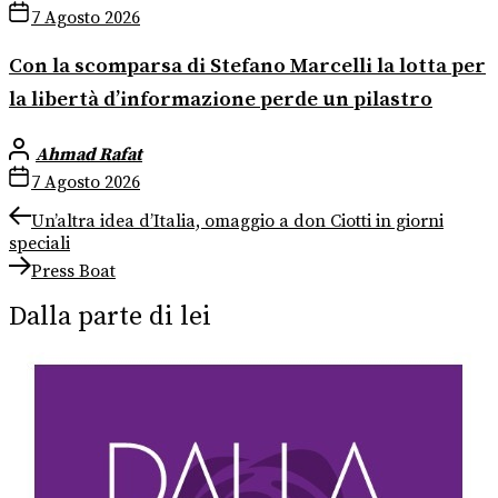
7 Agosto 2026
Con la scomparsa di Stefano Marcelli la lotta per
la libertà d’informazione perde un pilastro
Ahmad Rafat
7 Agosto 2026
Navigazione
Previous
Un’altra idea d’Italia, omaggio a don Ciotti in giorni
post:
speciali
articoli
Next
Press Boat
post:
Dalla parte di lei