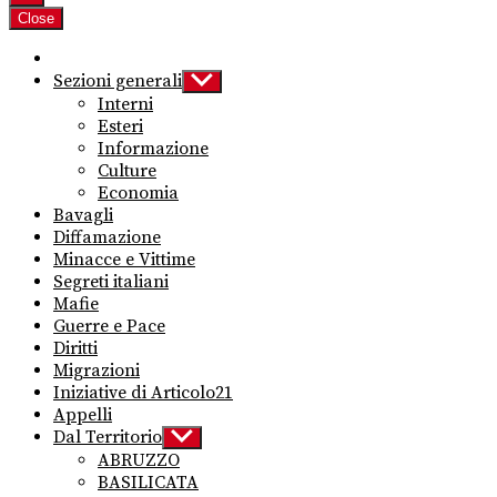
Close
Sezioni generali
Show
sub
Interni
menu
Esteri
Informazione
Culture
Economia
Bavagli
Diffamazione
Minacce e Vittime
Segreti italiani
Mafie
Guerre e Pace
Diritti
Migrazioni
Iniziative di Articolo21
Appelli
Dal Territorio
Show
sub
ABRUZZO
menu
BASILICATA