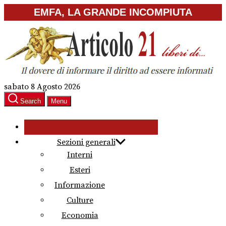
Skip
EMFA, LA GRANDE INCOMPIUTA
to
the
content
sabato 8 Agosto 2026
Search
Menu
Sezioni generali
Interni
Esteri
Informazione
Culture
Economia