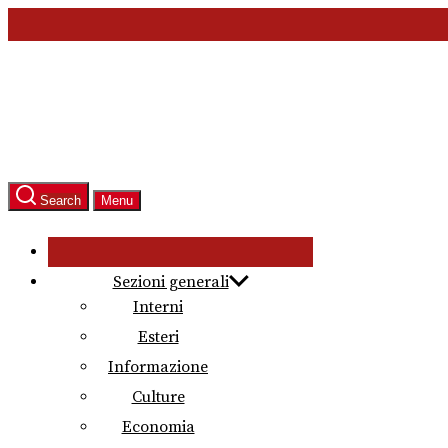
Skip
to
the
content
Search
Menu
Sezioni generali
Interni
Esteri
Informazione
Culture
Economia