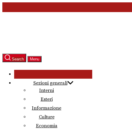
Skip
to
the
content
Search
Menu
Sezioni generali
Interni
Esteri
Informazione
Culture
Economia