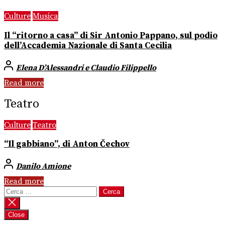
Culture
Musica
Il “ritorno a casa” di Sir Antonio Pappano, sul podio
dell’Accademia Nazionale di Santa Cecilia
Elena D’Alessandri e Claudio Filippello
Read more
Teatro
Culture
Teatro
“Il gabbiano”, di Anton Čechov
Danilo Amione
Read more
Ricerca
per:
Close