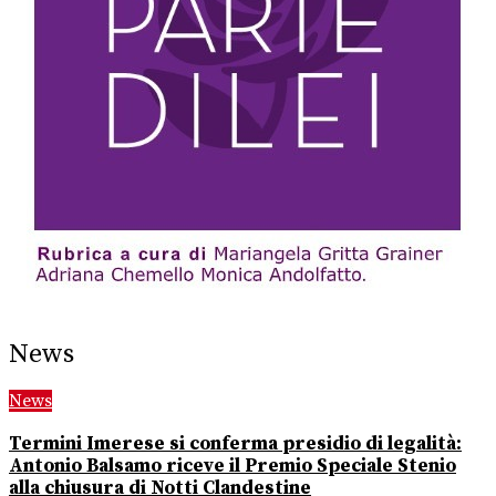
News
News
Termini Imerese si conferma presidio di legalità:
Antonio Balsamo riceve il Premio Speciale Stenio
alla chiusura di Notti Clandestine