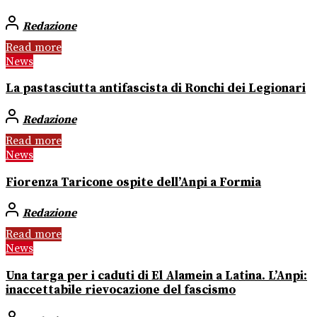
Redazione
Read more
News
La pastasciutta antifascista di Ronchi dei Legionari
Redazione
Read more
News
Fiorenza Taricone ospite dell’Anpi a Formia
Redazione
Read more
News
Una targa per i caduti di El Alamein a Latina. L’Anpi:
inaccettabile rievocazione del fascismo