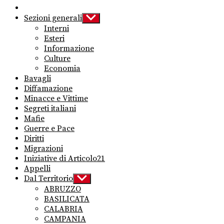
Sezioni generali
Show
sub
Interni
menu
Esteri
Informazione
Culture
Economia
Bavagli
Diffamazione
Minacce e Vittime
Segreti italiani
Mafie
Guerre e Pace
Diritti
Migrazioni
Iniziative di Articolo21
Appelli
Dal Territorio
Show
sub
ABRUZZO
menu
BASILICATA
CALABRIA
CAMPANIA