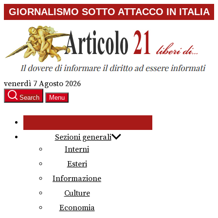
Skip
GIORNALISMO SOTTO ATTACCO IN ITALIA
to
the
content
venerdì 7 Agosto 2026
Search
Menu
Sezioni generali
Interni
Esteri
Informazione
Culture
Economia