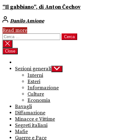
“Il gabbiano”, di Anton Čechov
Danilo Amione
Read more
Ricerca
per:
Close
Sezioni generali
Show
sub
Interni
menu
Esteri
Informazione
Culture
Economia
Bavagli
Diffamazione
Minacce e Vittime
Segreti italiani
Mafie
Guerre e Pace