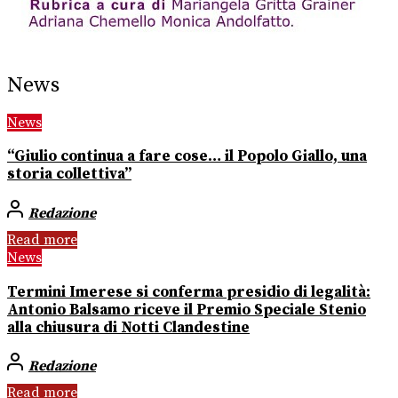
News
News
“Giulio continua a fare cose… il Popolo Giallo, una
storia collettiva”
Redazione
Read more
News
Termini Imerese si conferma presidio di legalità:
Antonio Balsamo riceve il Premio Speciale Stenio
alla chiusura di Notti Clandestine
Redazione
Read more