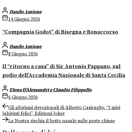
Danilo Amione
14 Giugno 2026
“Compagnia Godot” di Bisegna e Bonaccorso
Danilo Amione
8 Giugno 2026
Il “ritorno a casa” di Sir Antonio Pappano, sul
podio dell’Accademia Nazionale di Santa Cecilia
Elena D’Alessandri e Claudio Filippello
6 Giugno 2026
Navigazione
Previous
Gli aforismi devozionali di Alberto Casiraghy. “I miei
post:
labirinti felici”, Edizioni Joker
articoli
Next
La Nostra rischia il botto nasale sulle porte chiuse
post: