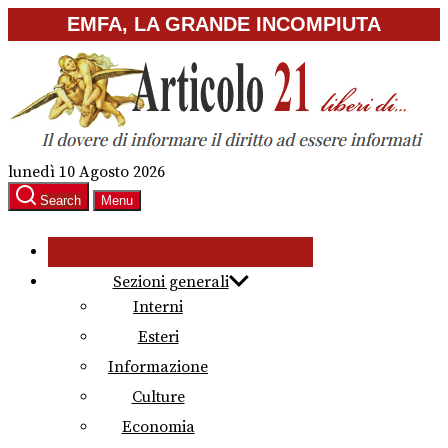
Skip
EMFA, LA GRANDE INCOMPIUTA
to
the
content
lunedì 10 Agosto 2026
Search
Menu
Sezioni generali
Interni
Esteri
Informazione
Culture
Economia