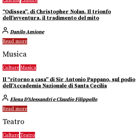
“Odissea”, di Christopher Nolan. Il trionfo
dell’avventura, il tradimento del mito
Danilo Amione
Read more
Musica
Culture
Musica
Il “ritorno a casa” di Sir Antonio Pappano, sul podio
dell’Accademia Nazionale di Santa Cecilia
Elena D’Alessandri e Claudio Filippello
Read more
Teatro
Culture
Teatro