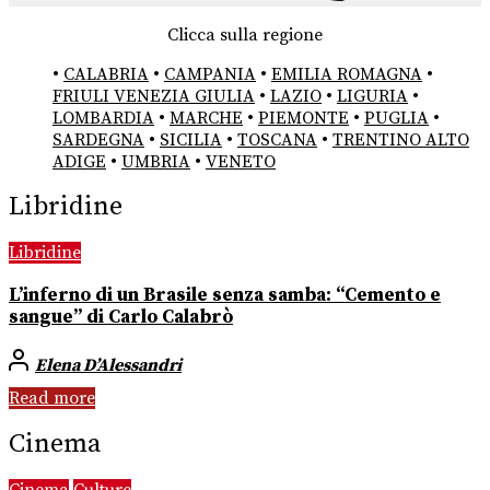
Clicca sulla regione
•
CALABRIA
•
CAMPANIA
•
EMILIA ROMAGNA
•
FRIULI VENEZIA GIULIA
•
LAZIO
•
LIGURIA
•
LOMBARDIA
•
MARCHE
•
PIEMONTE
•
PUGLIA
•
SARDEGNA
•
SICILIA
•
TOSCANA
•
TRENTINO ALTO
ADIGE
•
UMBRIA
•
VENETO
Libridine
Libridine
L’inferno di un Brasile senza samba: “Cemento e
sangue” di Carlo Calabrò
Elena D’Alessandri
Read more
Cinema
Cinema
Culture