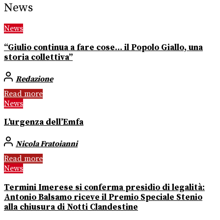
News
News
“Giulio continua a fare cose… il Popolo Giallo, una
storia collettiva”
Redazione
Read more
News
L’urgenza dell’Emfa
Nicola Fratoianni
Read more
News
Termini Imerese si conferma presidio di legalità:
Antonio Balsamo riceve il Premio Speciale Stenio
alla chiusura di Notti Clandestine