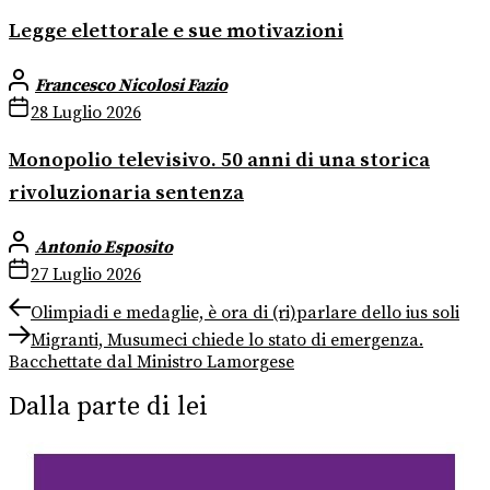
Legge elettorale e sue motivazioni
Francesco Nicolosi Fazio
28 Luglio 2026
Monopolio televisivo. 50 anni di una storica
rivoluzionaria sentenza
Antonio Esposito
27 Luglio 2026
Navigazione
Previous
Olimpiadi e medaglie, è ora di (ri)parlare dello ius soli
post:
Next
articoli
Migranti, Musumeci chiede lo stato di emergenza.
post:
Bacchettate dal Ministro Lamorgese
Dalla parte di lei