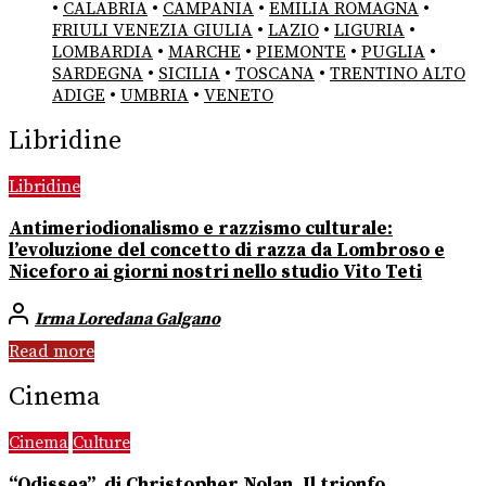
•
CALABRIA
•
CAMPANIA
•
EMILIA ROMAGNA
•
FRIULI VENEZIA GIULIA
•
LAZIO
•
LIGURIA
•
LOMBARDIA
•
MARCHE
•
PIEMONTE
•
PUGLIA
•
SARDEGNA
•
SICILIA
•
TOSCANA
•
TRENTINO ALTO
ADIGE
•
UMBRIA
•
VENETO
Libridine
Libridine
Antimeriodionalismo e razzismo culturale:
l’evoluzione del concetto di razza da Lombroso e
Niceforo ai giorni nostri nello studio Vito Teti
Irma Loredana Galgano
Read more
Cinema
Cinema
Culture
“Odissea”, di Christopher Nolan. Il trionfo