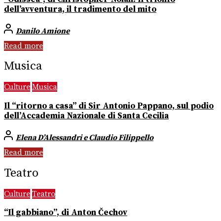
dell’avventura, il tradimento del mito
Danilo Amione
Read more
Musica
Culture
Musica
Il “ritorno a casa” di Sir Antonio Pappano, sul podio
dell’Accademia Nazionale di Santa Cecilia
Elena D’Alessandri e Claudio Filippello
Read more
Teatro
Culture
Teatro
“Il gabbiano”, di Anton Čechov