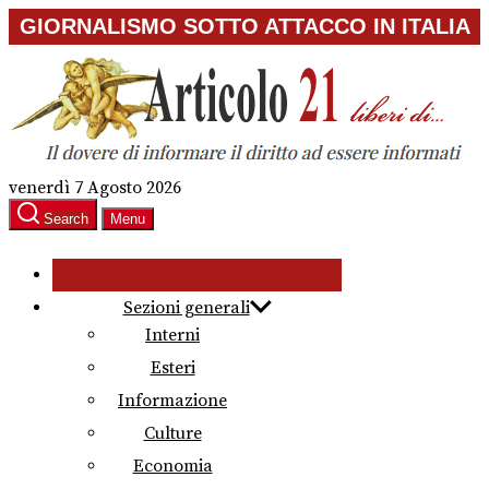
Skip
GIORNALISMO SOTTO ATTACCO IN ITALIA
to
the
content
venerdì 7 Agosto 2026
Search
Menu
Sezioni generali
Interni
Esteri
Informazione
Culture
Economia