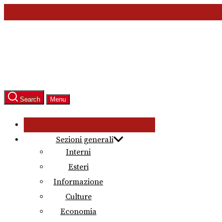
Skip
to
the
content
Search
Menu
Sezioni generali
Interni
Esteri
Informazione
Culture
Economia