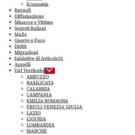
Economia
Bavagli
Diffamazione
Minacce e Vittime
Segreti italiani
Mafie
Guerre e Pace
Diritti
Migrazioni
Iniziative di Articolo21
Appelli
Dal Territorio
Show
sub
ABRUZZO
menu
BASILICATA
CALABRIA
CAMPANIA
EMILIA ROMAGNA
FRIULI VENEZIA GIULIA
LAZIO
LIGURIA
LOMBARDIA
MARCHE