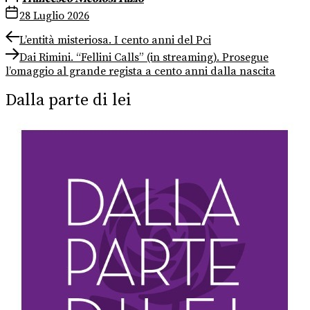
28 Luglio 2026
Navigazione
Previous
L’entità misteriosa. I cento anni del Pci
post:
Next
articoli
Dai Rimini. “Fellini Calls” (in streaming). Prosegue
post:
l’omaggio al grande regista a cento anni dalla nascita
Dalla parte di lei