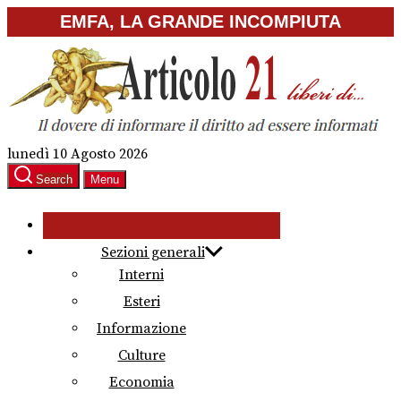
Skip
EMFA, LA GRANDE INCOMPIUTA
to
the
content
lunedì 10 Agosto 2026
Search
Menu
Sezioni generali
Interni
Esteri
Informazione
Culture
Economia