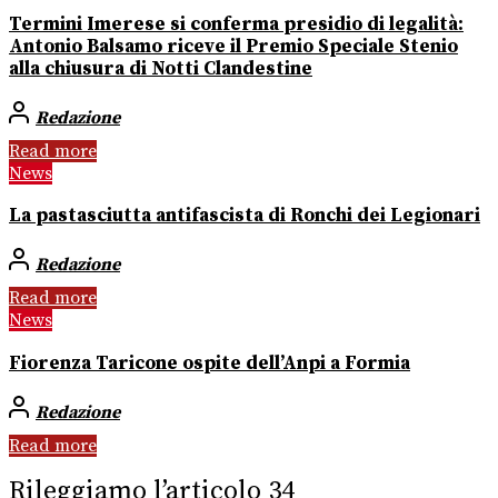
Termini Imerese si conferma presidio di legalità:
Antonio Balsamo riceve il Premio Speciale Stenio
alla chiusura di Notti Clandestine
Redazione
Read more
News
La pastasciutta antifascista di Ronchi dei Legionari
Redazione
Read more
News
Fiorenza Taricone ospite dell’Anpi a Formia
Redazione
Read more
Rileggiamo l’articolo 34