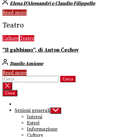
Elena D’Alessandri e Claudio Filippello
Read more
Teatro
Culture
Teatro
“Il gabbiano”, di Anton Čechov
Danilo Amione
Read more
Ricerca
per:
Close
Sezioni generali
Show
sub
Interni
menu
Esteri
Informazione
Culture