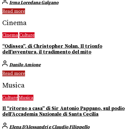
Irma Loredana Galgano
Read more
Cinema
Cinema
Culture
“Odissea”, di Christopher Nolan. Il trionfo
dell’avventura, il tradimento del mito
Danilo Amione
Read more
Musica
Culture
Musica
Il “ritorno a casa” di Sir Antonio Pappano, sul podio
dell’Accademia Nazionale di Santa Cecilia
Elena D’Alessandri e Claudio Filippello