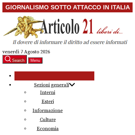
Skip
GIORNALISMO SOTTO ATTACCO IN ITALIA
to
the
content
venerdì 7 Agosto 2026
Search
Menu
Sezioni generali
Interni
Esteri
Informazione
Culture
Economia