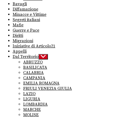
Bavagli
Diffamazione
Minacce e Vittime
Segreti italiani
Mafie
Guerre e Pace
Diritti
Migrazioni
Iniziative di Articolo21
Appelli
Dal Territorio
Show
sub
ABRUZZO
menu
BASILICATA
CALABRIA
CAMPANIA
EMILIA ROMAGNA
FRIULI VENEZIA GIULIA
LAZIO
LIGURIA
LOMBARDIA
MARCHE
MOLISE