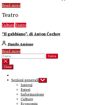
Read more
Teatro
Culture
Teatro
“Il gabbiano”, di Anton Čechov
Danilo Amione
Read more
Ricerca
per:
Close
Sezioni generali
Show
sub
Interni
menu
Esteri
Informazione
Culture
Economia