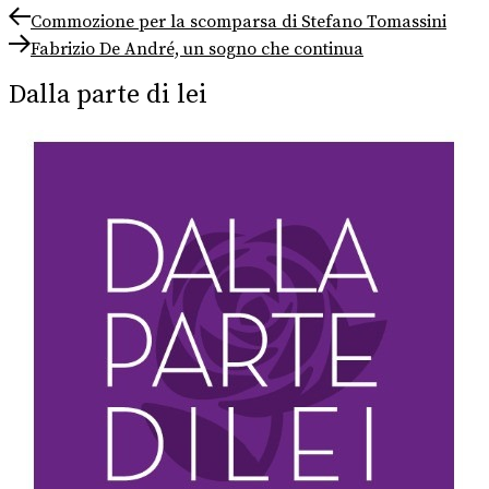
Navigazione
Previous
Commozione per la scomparsa di Stefano Tomassini
post:
Next
articoli
Fabrizio De André, un sogno che continua
post:
Dalla parte di lei