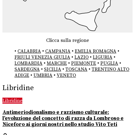
Clicca sulla regione
•
CALABRIA
•
CAMPANIA
•
EMILIA ROMAGNA
•
FRIULI VENEZIA GIULIA
•
LAZIO
•
LIGURIA
•
LOMBARDIA
•
MARCHE
•
PIEMONTE
•
PUGLIA
•
SARDEGNA
•
SICILIA
•
TOSCANA
•
TRENTINO ALTO
ADIGE
•
UMBRIA
•
VENETO
Libridine
Libridine
Antimeriodionalismo e razzismo culturale:
l’evoluzione del concetto di razza da Lombroso e
Niceforo ai giorni nostri nello studio Vito Teti