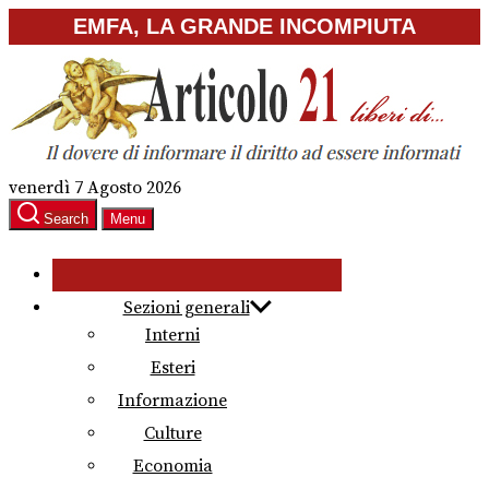
Skip
EMFA, LA GRANDE INCOMPIUTA
to
the
content
venerdì 7 Agosto 2026
Search
Menu
Sezioni generali
Interni
Esteri
Informazione
Culture
Economia