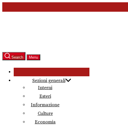
Skip
to
the
content
Search
Menu
Sezioni generali
Interni
Esteri
Informazione
Culture
Economia