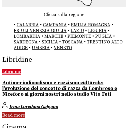
Clicca sulla regione
•
CALABRIA
•
CAMPANIA
•
EMILIA ROMAGNA
•
FRIULI VENEZIA GIULIA
•
LAZIO
•
LIGURIA
•
LOMBARDIA
•
MARCHE
•
PIEMONTE
•
PUGLIA
•
SARDEGNA
•
SICILIA
•
TOSCANA
•
TRENTINO ALTO
ADIGE
•
UMBRIA
•
VENETO
Libridine
Libridine
Antimeriodionalismo e razzismo culturale:
l’evoluzione del concetto di razza da Lombroso e
Niceforo ai giorni nostri nello studio Vito Teti
Irma Loredana Galgano
Read more
Cinema