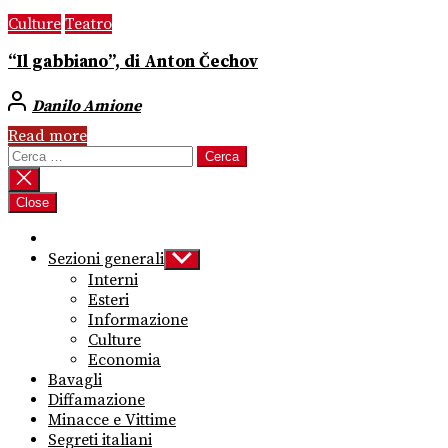
Culture
Teatro
“Il gabbiano”, di Anton Čechov
Danilo Amione
Read more
Ricerca
per:
Close
Sezioni generali
Show
sub
Interni
menu
Esteri
Informazione
Culture
Economia
Bavagli
Diffamazione
Minacce e Vittime
Segreti italiani