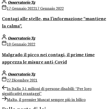
Osservatorio Tg
17 Gennaio 2022
17 Gennaio 2022
Contagi alle stelle, ma l’informazione “mantiene
la calma”.
Osservatorio Tg
10 Gennaio 2022
Malgrado il picco nei contagi, il prime time
apprezza le misure anti-Covid
Osservatorio Tg
27 Dicembre 2021
Navigazione
Previous
In Italia 3,1 milioni di persone disabili: “Per loro
post:
significativi svantaggi”
articoli
Next
Malta, il premier Muscat sempre più in bilico
post: