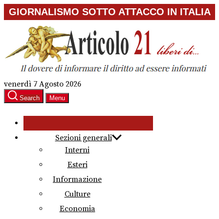
Skip
GIORNALISMO SOTTO ATTACCO IN ITALIA
to
the
content
venerdì 7 Agosto 2026
Search
Menu
Sezioni generali
Interni
Esteri
Informazione
Culture
Economia