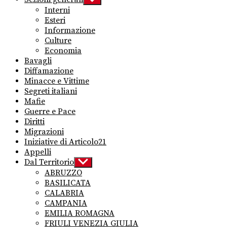
sub
Interni
menu
Esteri
Informazione
Culture
Economia
Bavagli
Diffamazione
Minacce e Vittime
Segreti italiani
Mafie
Guerre e Pace
Diritti
Migrazioni
Iniziative di Articolo21
Appelli
Dal Territorio
Show
sub
ABRUZZO
menu
BASILICATA
CALABRIA
CAMPANIA
EMILIA ROMAGNA
FRIULI VENEZIA GIULIA