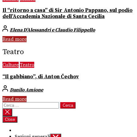
Il “ritorno a casa” di Sir Antonio Pappano, sul podio
dell’Accademia Nazionale di Santa Cecilia
Elena D’Alessandri e Claudio Filippello
Read more
Teatro
Culture
Teatro
“Il gabbiano”, di Anton Čechov
Danilo Amione
Read more
Ricerca
per:
Close
Sezioni generali
Show