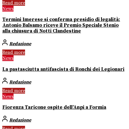
Read more
News
Termini Imerese si conferma presidio di legalità:
Antonio Balsamo riceve il Premio Speciale Stenio
alla chiusura di Notti Clandestine
Redazione
Read more
News
La pastasciutta antifascista di Ronchi dei Legionari
Redazione
Read more
News
Fiorenza Taricone ospite dell’Anpi a Formia
Redazione
Read more