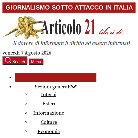
Skip
GIORNALISMO SOTTO ATTACCO IN ITALIA
to
the
content
venerdì 7 Agosto 2026
Search
Menu
Sezioni generali
Interni
Esteri
Informazione
Culture
Economia