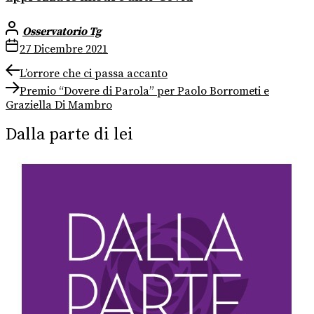
Osservatorio Tg
27 Dicembre 2021
Navigazione
Previous
L’orrore che ci passa accanto
post:
Next
articoli
Premio “Dovere di Parola” per Paolo Borrometi e
post:
Graziella Di Mambro
Dalla parte di lei