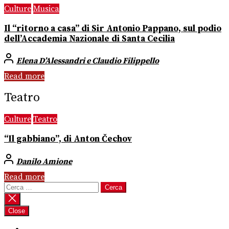
Culture
Musica
Il “ritorno a casa” di Sir Antonio Pappano, sul podio
dell’Accademia Nazionale di Santa Cecilia
Elena D’Alessandri e Claudio Filippello
Read more
Teatro
Culture
Teatro
“Il gabbiano”, di Anton Čechov
Danilo Amione
Read more
Ricerca
per:
Close