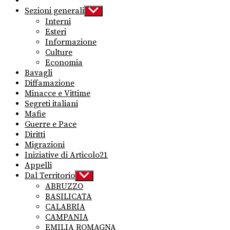
Sezioni generali
Show
sub
Interni
menu
Esteri
Informazione
Culture
Economia
Bavagli
Diffamazione
Minacce e Vittime
Segreti italiani
Mafie
Guerre e Pace
Diritti
Migrazioni
Iniziative di Articolo21
Appelli
Dal Territorio
Show
sub
ABRUZZO
menu
BASILICATA
CALABRIA
CAMPANIA
EMILIA ROMAGNA