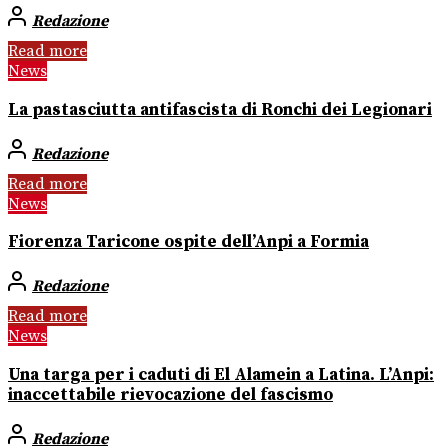
Redazione
Read more
News
La pastasciutta antifascista di Ronchi dei Legionari
Redazione
Read more
News
Fiorenza Taricone ospite dell’Anpi a Formia
Redazione
Read more
News
Una targa per i caduti di El Alamein a Latina. L’Anpi:
inaccettabile rievocazione del fascismo
Redazione