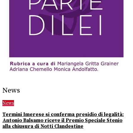
News
News
Termini Imerese si conferma presidio di legalità:
Antonio Balsamo riceve il Premio Speciale Stenio
alla chiusura di Notti Clandestine