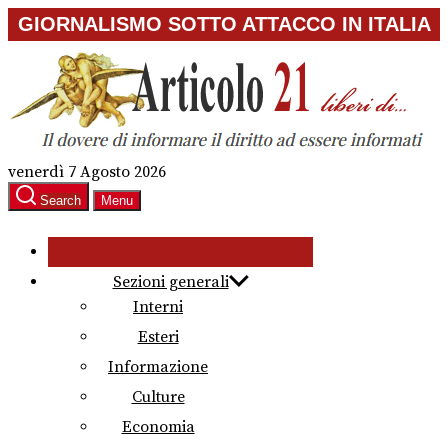
Skip
GIORNALISMO SOTTO ATTACCO IN ITALIA
to
the
content
venerdì 7 Agosto 2026
Search
Menu
Sezioni generali
Interni
Esteri
Informazione
Culture
Economia