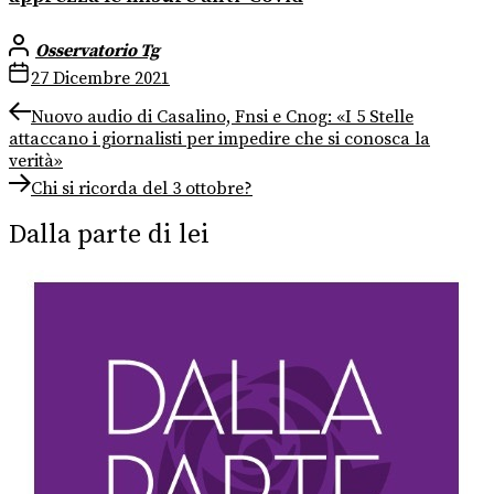
Osservatorio Tg
27 Dicembre 2021
Navigazione
Previous
Nuovo audio di Casalino, Fnsi e Cnog: «I 5 Stelle
post:
attaccano i giornalisti per impedire che si conosca la
articoli
verità»
Next
Chi si ricorda del 3 ottobre?
post:
Dalla parte di lei