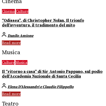
Cinema
Cinema
Culture
“Odissea”, di Christopher Nolan. Il trionfo
dell’avventura, il tradimento del mito
Danilo Amione
Read more
Musica
Culture
Musica
Il “ritorno a casa” di Sir Antonio Pappano, sul podio
dell’Accademia Nazionale di Santa Cecilia
Elena D’Alessandri e Claudio Filippello
Read more
Teatro