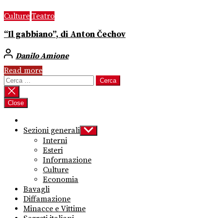
Culture
Teatro
“Il gabbiano”, di Anton Čechov
Danilo Amione
Read more
Ricerca
per:
Close
Sezioni generali
Show
sub
Interni
menu
Esteri
Informazione
Culture
Economia
Bavagli
Diffamazione
Minacce e Vittime