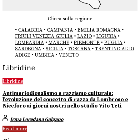
Clicca sulla regione
•
CALABRIA
•
CAMPANIA
•
EMILIA ROMAGNA
•
FRIULI VENEZIA GIULIA
•
LAZIO
•
LIGURIA
•
LOMBARDIA
•
MARCHE
•
PIEMONTE
•
PUGLIA
•
SARDEGNA
•
SICILIA
•
TOSCANA
•
TRENTINO ALTO
ADIGE
•
UMBRIA
•
VENETO
Libridine
Libridine
Antimeriodionalismo e razzismo culturale:
l’evoluzione del concetto di razza da Lombroso e
Niceforo ai giorni nostri nello studio Vito Teti
Irma Loredana Galgano
Read more