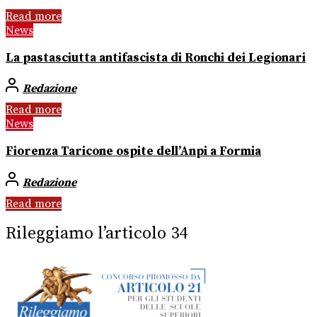
Read more
News
La pastasciutta antifascista di Ronchi dei Legionari
Redazione
Read more
News
Fiorenza Taricone ospite dell’Anpi a Formia
Redazione
Read more
Rileggiamo l’articolo 34