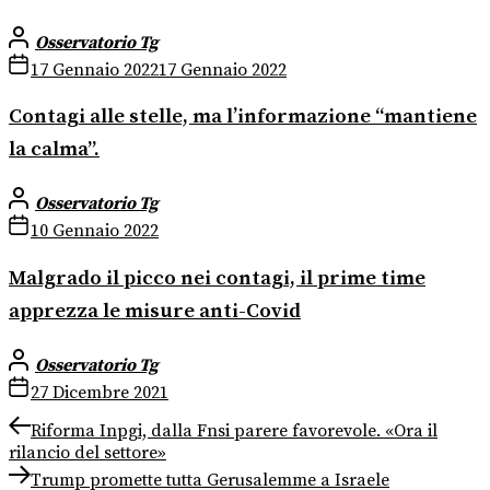
Osservatorio Tg
17 Gennaio 2022
17 Gennaio 2022
Contagi alle stelle, ma l’informazione “mantiene
la calma”.
Osservatorio Tg
10 Gennaio 2022
Malgrado il picco nei contagi, il prime time
apprezza le misure anti-Covid
Osservatorio Tg
27 Dicembre 2021
Navigazione
Previous
Riforma Inpgi, dalla Fnsi parere favorevole. «Ora il
post:
rilancio del settore»
articoli
Next
Trump promette tutta Gerusalemme a Israele