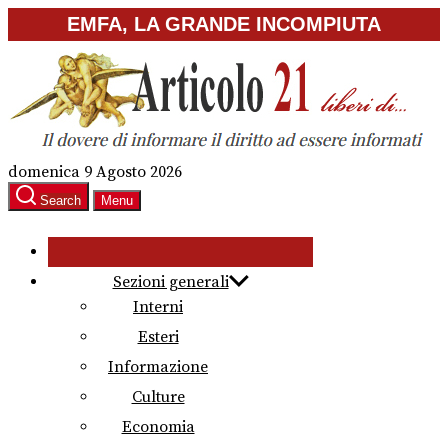
Skip
EMFA, LA GRANDE INCOMPIUTA
to
the
content
domenica 9 Agosto 2026
Search
Menu
Sezioni generali
Interni
Esteri
Informazione
Culture
Economia