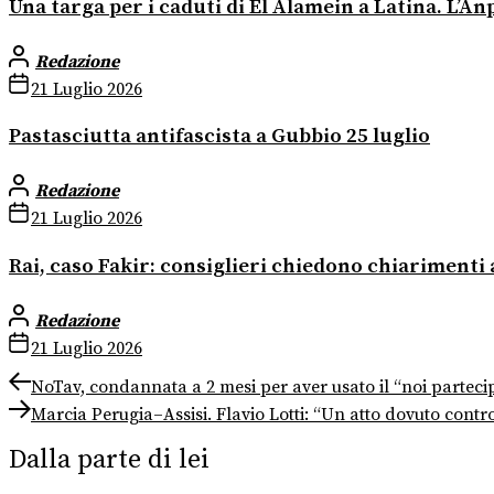
Una targa per i caduti di El Alamein a Latina. L’An
Redazione
21 Luglio 2026
Pastasciutta antifascista a Gubbio 25 luglio
Redazione
21 Luglio 2026
Rai, caso Fakir: consiglieri chiedono chiarimenti 
Redazione
21 Luglio 2026
Navigazione
Previous
NoTav, condannata a 2 mesi per aver usato il “noi partecipa
post:
Next
articoli
Marcia Perugia–Assisi. Flavio Lotti: “Un atto dovuto cont
post:
Dalla parte di lei