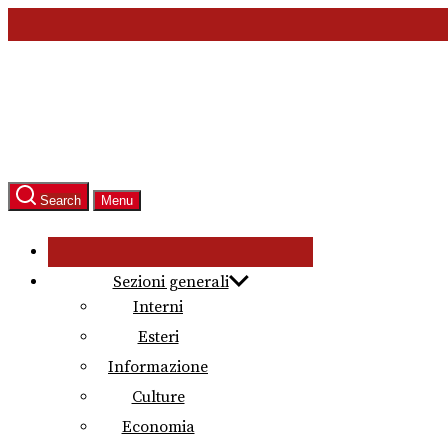
Skip
to
the
content
Search
Menu
Sezioni generali
Interni
Esteri
Informazione
Culture
Economia