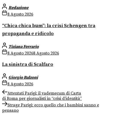
Redazione
8 Agosto 2026
“Chica chica bum”: la crisi Schengen tra
propaganda e ridicolo
Tiziana Ferrario
8 Agosto 2026
8 Agosto 2026
La sinistra di Scalfaro
Giorgio Balzoni
8 Agosto 2026
Navigazione
Previous
Attentati Parigi: il vademecum di Carta
post:
di Roma per giornalisti in “crisi d’identità”
articoli
Next
Strage Parigi: ecco quello che i bambini sanno e
post:
pensano