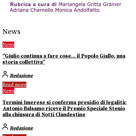
News
News
“Giulio continua a fare cose… il Popolo Giallo, una
storia collettiva”
Redazione
Read more
News
Termini Imerese si conferma presidio di legalità:
Antonio Balsamo riceve il Premio Speciale Stenio
alla chiusura di Notti Clandestine
Redazione