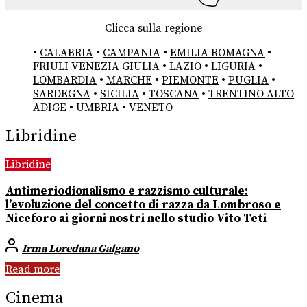
Clicca sulla regione
•
CALABRIA
•
CAMPANIA
•
EMILIA ROMAGNA
•
FRIULI VENEZIA GIULIA
•
LAZIO
•
LIGURIA
•
LOMBARDIA
•
MARCHE
•
PIEMONTE
•
PUGLIA
•
SARDEGNA
•
SICILIA
•
TOSCANA
•
TRENTINO ALTO
ADIGE
•
UMBRIA
•
VENETO
Libridine
Libridine
Antimeriodionalismo e razzismo culturale:
l’evoluzione del concetto di razza da Lombroso e
Niceforo ai giorni nostri nello studio Vito Teti
Irma Loredana Galgano
Read more
Cinema