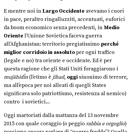
E mentre noi in
Largo Occidente
avevamo i cuori
in pace, peraltro ringalluzziti, accentuati, euforici
da boom economico senza precedenti, in
Medio
Oriente
l’Unione Sovietica faceva guerra
all’Afghanistan: territorio pregiatissimo
perché
miglior corridoio in assoluto
per ogni traffico
(legale e no) tra oriente e occidente. Ed è per
questa ragione che gli Stati Uniti foraggiarono i
mujāhidīn
(l’etimo è
jihad
,
oggi
sinonimo di terrore,
ma all’epoca per noi alleati di quegli States
significava solo patriottismo, resistenza al nemico)
contro i sovietici…
Oggi martoriati dalla mattanza del 13 novembre
2015 con quale coraggio (o peggio
rabbia e orgoglio
)
possiamo ancora parlare di “guerra fredda”? Quella