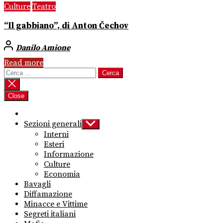
Culture
Teatro
“Il gabbiano”, di Anton Čechov
Danilo Amione
Read more
Ricerca
per:
Close
Sezioni generali
Show
sub
Interni
menu
Esteri
Informazione
Culture
Economia
Bavagli
Diffamazione
Minacce e Vittime
Segreti italiani