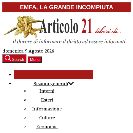
Skip
EMFA, LA GRANDE INCOMPIUTA
to
the
content
domenica 9 Agosto 2026
Search
Menu
Sezioni generali
Interni
Esteri
Informazione
Culture
Economia