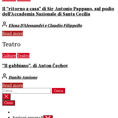
Il “ritorno a casa” di Sir Antonio Pappano, sul podio
dell’Accademia Nazionale di Santa Cecilia
Elena D’Alessandri e Claudio Filippello
Read more
Teatro
Culture
Teatro
“Il gabbiano”, di Anton Čechov
Danilo Amione
Read more
Ricerca
per:
Close
Sezioni generali
Show