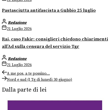
Pastasciutta antifascista a Gubbio 25 luglio
Redazione
21 Luglio 2026
Rai, caso Fakir: consiglieri chiedono chiarimenti
all’Ad sulla censura del servizio Tgr
Redazione
21 Luglio 2026
Navigazione
Previous
A me pos, a te possino…
post:
Next
articoli
Nord e sud (I Tg di lunedì 30 giugno)
post:
Dalla parte di lei