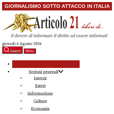
Skip
GIORNALISMO SOTTO ATTACCO IN ITALIA
to
the
content
giovedì 6 Agosto 2026
Search
Menu
Sezioni generali
Interni
Esteri
Informazione
Culture
Economia