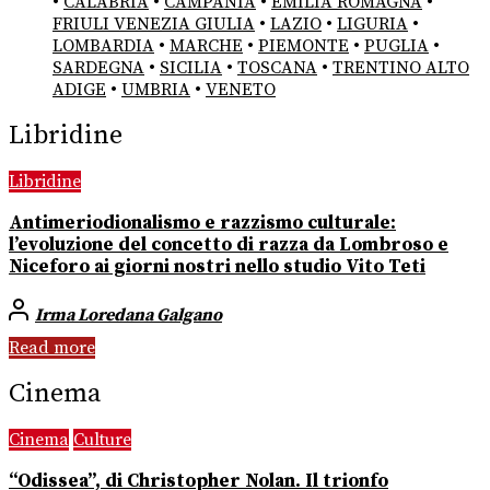
•
CALABRIA
•
CAMPANIA
•
EMILIA ROMAGNA
•
FRIULI VENEZIA GIULIA
•
LAZIO
•
LIGURIA
•
LOMBARDIA
•
MARCHE
•
PIEMONTE
•
PUGLIA
•
SARDEGNA
•
SICILIA
•
TOSCANA
•
TRENTINO ALTO
ADIGE
•
UMBRIA
•
VENETO
Libridine
Libridine
Antimeriodionalismo e razzismo culturale:
l’evoluzione del concetto di razza da Lombroso e
Niceforo ai giorni nostri nello studio Vito Teti
Irma Loredana Galgano
Read more
Cinema
Cinema
Culture
“Odissea”, di Christopher Nolan. Il trionfo