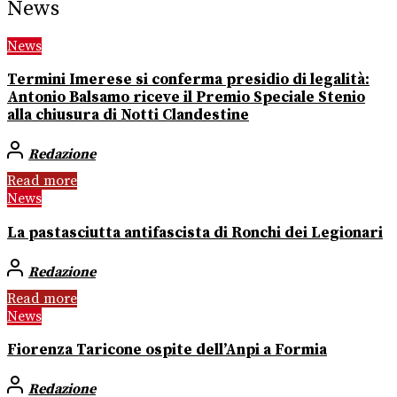
News
News
Termini Imerese si conferma presidio di legalità:
Antonio Balsamo riceve il Premio Speciale Stenio
alla chiusura di Notti Clandestine
Redazione
Read more
News
La pastasciutta antifascista di Ronchi dei Legionari
Redazione
Read more
News
Fiorenza Taricone ospite dell’Anpi a Formia
Redazione