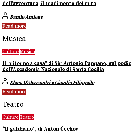
dell’avventura, il tradimento del mito
Danilo Amione
Read more
Musica
Culture
Musica
Il “ritorno a casa” di Sir Antonio Pappano, sul podio
dell’Accademia Nazionale di Santa Cecilia
Elena D’Alessandri e Claudio Filippello
Read more
Teatro
Culture
Teatro
“Il gabbiano”, di Anton Čechov