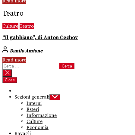
Read more
Teatro
Culture
Teatro
“Il gabbiano”, di Anton Čechov
Danilo Amione
Read more
Ricerca
per:
Close
Sezioni generali
Show
sub
Interni
menu
Esteri
Informazione
Culture
Economia
Bavagli