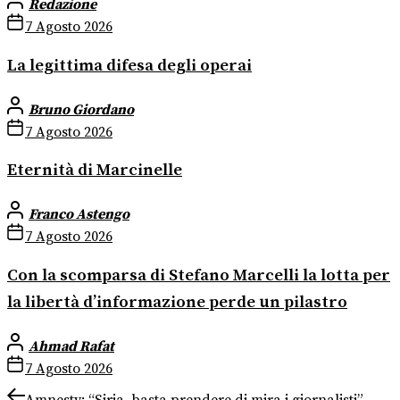
Redazione
7 Agosto 2026
La legittima difesa degli operai
Bruno Giordano
7 Agosto 2026
Eternità di Marcinelle
Franco Astengo
7 Agosto 2026
Con la scomparsa di Stefano Marcelli la lotta per
la libertà d’informazione perde un pilastro
Ahmad Rafat
7 Agosto 2026
Navigazione
Previous
Amnesty: “Siria, basta prendere di mira i giornalisti”