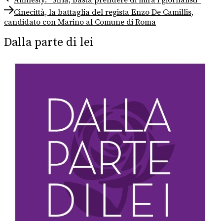
post:
Next
articoli
Cinecittà, la battaglia del regista Enzo De Camillis,
post:
candidato con Marino al Comune di Roma
Dalla parte di lei