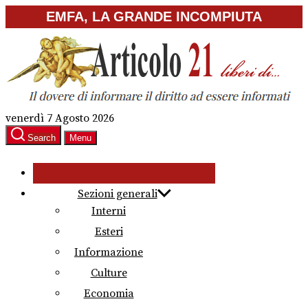
Skip
EMFA, LA GRANDE INCOMPIUTA
to
the
content
venerdì 7 Agosto 2026
Search
Menu
Sezioni generali
Interni
Esteri
Informazione
Culture
Economia