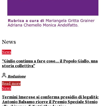
News
News
“Giulio continua a fare cose… il Popolo Giallo, una
storia collettiva”
Redazione
Read more
News
Termini Imerese si conferma presidio di legalità:
Antonio Balsamo riceve il Premio Speciale Stenio