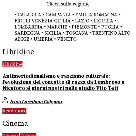
Clicca sulla regione
•
CALABRIA
•
CAMPANIA
•
EMILIA ROMAGNA
•
FRIULI VENEZIA GIULIA
•
LAZIO
•
LIGURIA
•
LOMBARDIA
•
MARCHE
•
PIEMONTE
•
PUGLIA
•
SARDEGNA
•
SICILIA
•
TOSCANA
•
TRENTINO ALTO
ADIGE
•
UMBRIA
•
VENETO
Libridine
Libridine
Antimeriodionalismo e razzismo culturale:
l’evoluzione del concetto di razza da Lombroso e
Niceforo ai giorni nostri nello studio Vito Teti
Irma Loredana Galgano
Read more
Cinema