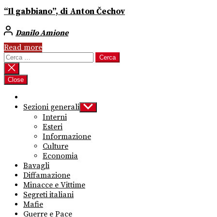
“Il gabbiano”, di Anton Čechov
Danilo Amione
Read more
Ricerca
per:
Close
Sezioni generali
Show
sub
Interni
menu
Esteri
Informazione
Culture
Economia
Bavagli
Diffamazione
Minacce e Vittime
Segreti italiani
Mafie
Guerre e Pace