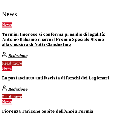
News
News
Termini Imerese si conferma presidio di legalità:
Antonio Balsamo riceve il Premio Speciale Stenio
alla chiusura di Notti Clandestine
Redazione
Read more
News
La pastasciutta antifascista di Ronchi dei Legionari
Redazione
Read more
News
Fiorenza Taricone ospite dell’Anpi a Formia