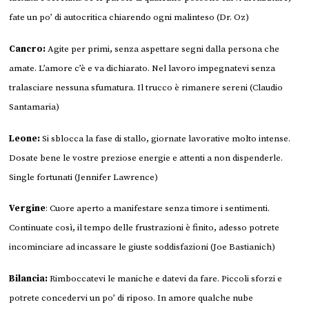
fate un po’ di autocritica chiarendo ogni malinteso (Dr. Oz)
Cancro:
Agite per primi, senza aspettare segni dalla persona che
amate. L’amore c’è e va dichiarato. Nel lavoro impegnatevi senza
tralasciare nessuna sfumatura. Il trucco è rimanere sereni (Claudio
Santamaria)
Leone:
Si sblocca la fase di stallo, giornate lavorative molto intense.
Dosate bene le vostre preziose energie e attenti a non dispenderle.
Single fortunati (Jennifer Lawrence)
Vergine
: Cuore aperto a manifestare senza timore i sentimenti.
Continuate così, il tempo delle frustrazioni è finito, adesso potrete
incominciare ad incassare le giuste soddisfazioni (Joe Bastianich)
Bilancia:
Rimboccatevi le maniche e datevi da fare. Piccoli sforzi e
potrete concedervi un po’ di riposo. In amore qualche nube