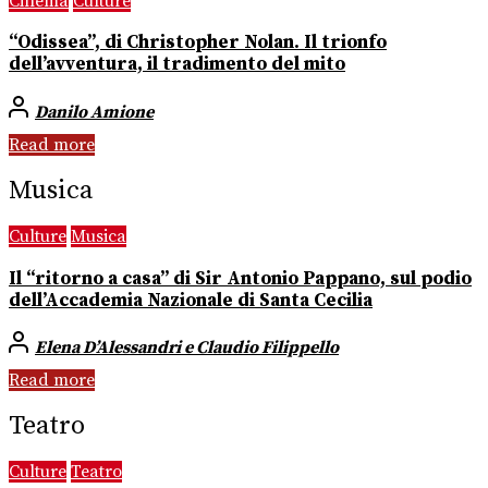
Cinema
Culture
“Odissea”, di Christopher Nolan. Il trionfo
dell’avventura, il tradimento del mito
Danilo Amione
Read more
Musica
Culture
Musica
Il “ritorno a casa” di Sir Antonio Pappano, sul podio
dell’Accademia Nazionale di Santa Cecilia
Elena D’Alessandri e Claudio Filippello
Read more
Teatro
Culture
Teatro