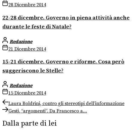
28 Dicembre 2014
22-28 dicembre. Governo in piena attività anche
durante le feste di Natale?
Redazione
21 Dicembre 2014
15-21 dicembre. Governo e riforme. Cosa però
suggeriscono le Stelle?
Redazione
15 Dicembre 2014
Navigazione
Previous
Laura Boldrini, contro gli stereotipi dell’informazione
post:
Next
articoli
Gesti, “argomenti”. Da Francesco a…
post:
Dalla parte di lei