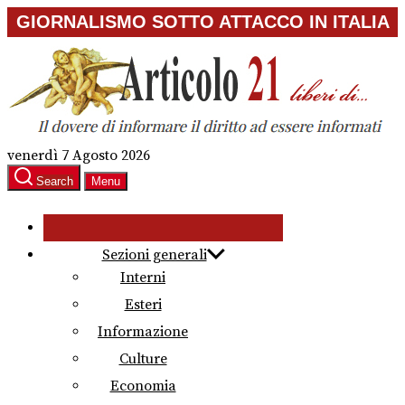
Skip
GIORNALISMO SOTTO ATTACCO IN ITALIA
to
the
content
venerdì 7 Agosto 2026
Search
Menu
Sezioni generali
Interni
Esteri
Informazione
Culture
Economia