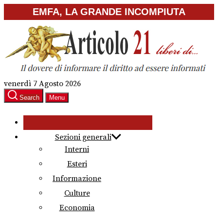
Skip
EMFA, LA GRANDE INCOMPIUTA
to
the
content
venerdì 7 Agosto 2026
Search
Menu
Sezioni generali
Interni
Esteri
Informazione
Culture
Economia