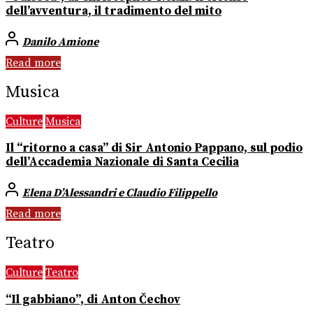
dell’avventura, il tradimento del mito
Danilo Amione
Read more
Musica
Culture
Musica
Il “ritorno a casa” di Sir Antonio Pappano, sul podio
dell’Accademia Nazionale di Santa Cecilia
Elena D’Alessandri e Claudio Filippello
Read more
Teatro
Culture
Teatro
“Il gabbiano”, di Anton Čechov