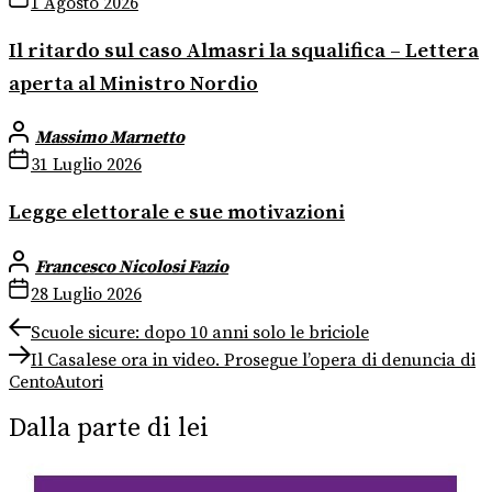
1 Agosto 2026
Il ritardo sul caso Almasri la squalifica – Lettera
aperta al Ministro Nordio
Massimo Marnetto
31 Luglio 2026
Legge elettorale e sue motivazioni
Francesco Nicolosi Fazio
28 Luglio 2026
Navigazione
Previous
Scuole sicure: dopo 10 anni solo le briciole
post:
Next
articoli
Il Casalese ora in video. Prosegue l’opera di denuncia di
post:
CentoAutori
Dalla parte di lei