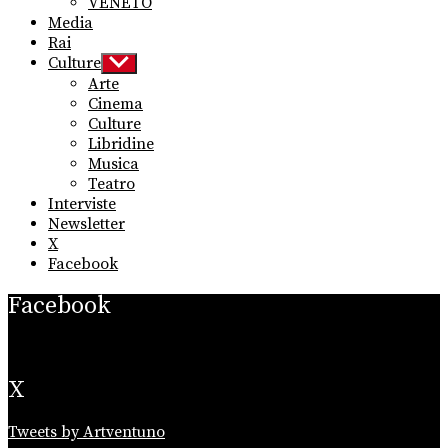
VENETO
Media
Rai
Culture
Show
sub
Arte
menu
Cinema
Culture
Libridine
Musica
Teatro
Interviste
Newsletter
X
Facebook
Facebook
X
Tweets by Artventuno