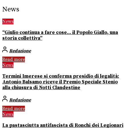
News
News
“Giulio continua a fare cose… il Popolo Giallo, una
storia collettiva”
Redazione
Read more
News
Termini Imerese si conferma presidio di legalità:
Antonio Balsamo riceve il Premio Speciale Stenio
alla chiusura di Notti Clandestine
Redazione
Read more
News
La pastasciutta antifascista di Ronchi dei Legionari