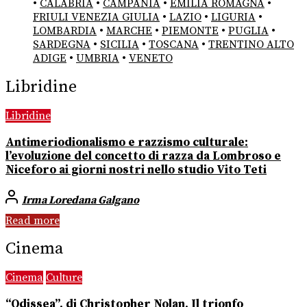
•
CALABRIA
•
CAMPANIA
•
EMILIA ROMAGNA
•
FRIULI VENEZIA GIULIA
•
LAZIO
•
LIGURIA
•
LOMBARDIA
•
MARCHE
•
PIEMONTE
•
PUGLIA
•
SARDEGNA
•
SICILIA
•
TOSCANA
•
TRENTINO ALTO
ADIGE
•
UMBRIA
•
VENETO
Libridine
Libridine
Antimeriodionalismo e razzismo culturale:
l’evoluzione del concetto di razza da Lombroso e
Niceforo ai giorni nostri nello studio Vito Teti
Irma Loredana Galgano
Read more
Cinema
Cinema
Culture
“Odissea”, di Christopher Nolan. Il trionfo