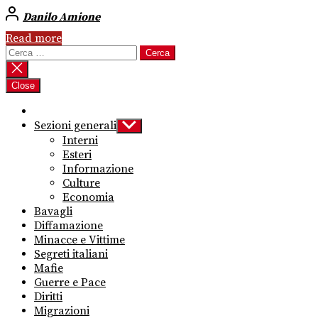
Danilo Amione
Read more
Ricerca
per:
Close
Sezioni generali
Show
sub
Interni
menu
Esteri
Informazione
Culture
Economia
Bavagli
Diffamazione
Minacce e Vittime
Segreti italiani
Mafie
Guerre e Pace
Diritti
Migrazioni