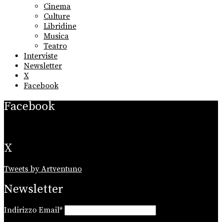
menu
Cinema
Culture
Libridine
Musica
Teatro
Interviste
Newsletter
X
Facebook
Facebook
X
Tweets by Artventuno
Newsletter
Indirizzo Email*