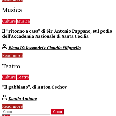
Musica
Culture
Musica
Il “ritorno a casa” di Sir Antonio Pappano, sul podio
dell’Accademia Nazionale di Santa Cecilia
Elena D’Alessandri e Claudio Filippello
Read more
Teatro
Culture
Teatro
“Il gabbiano”, di Anton Čechov
Danilo Amione
Read more
Ricerca