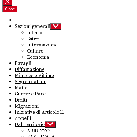
per:
Close
Sezioni generali
Show
sub
Interni
menu
Esteri
Informazione
Culture
Economia
Bavagli
Diffamazione
Minacce e Vittime
Segreti italiani
Mafie
Guerre e Pace
Diritti
Migrazioni
Iniziative di Articolo21
Appelli
Dal Territorio
Show
sub
ABRUZZO
menu
BASILICATA