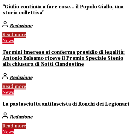
“Giulio continua a fare cose… il Popolo Giallo, una
storia collettiva”
Redazione
Read more
News
Termini Imerese si conferma presidio di legalità:
Antonio Balsamo riceve il Premio Speciale Stenio
alla chiusura di Notti Clandestine
Redazione
Read more
News
La pastasciutta antifascista di Ronchi dei Legionari
Redazione
Read more
News