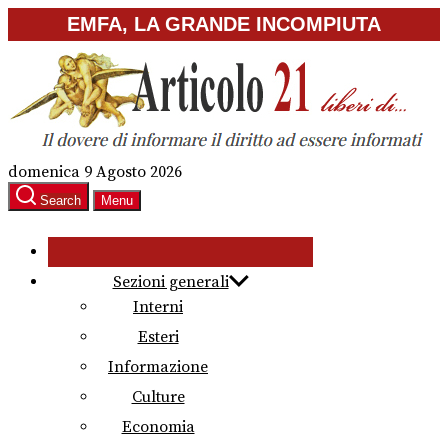
Skip
EMFA, LA GRANDE INCOMPIUTA
to
the
content
domenica 9 Agosto 2026
Search
Menu
Sezioni generali
Interni
Esteri
Informazione
Culture
Economia