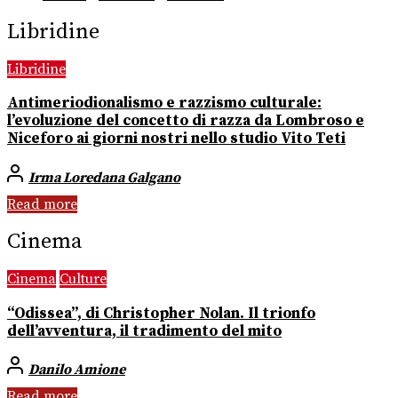
Libridine
Libridine
Antimeriodionalismo e razzismo culturale:
l’evoluzione del concetto di razza da Lombroso e
Niceforo ai giorni nostri nello studio Vito Teti
Irma Loredana Galgano
Read more
Cinema
Cinema
Culture
“Odissea”, di Christopher Nolan. Il trionfo
dell’avventura, il tradimento del mito
Danilo Amione
Read more