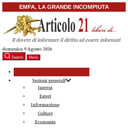
Skip
EMFA, LA GRANDE INCOMPIUTA
to
the
content
domenica 9 Agosto 2026
Search
Menu
Sezioni generali
Interni
Esteri
Informazione
Culture
Economia