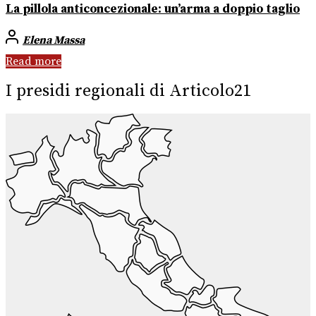
La pillola anticoncezionale: un’arma a doppio taglio
Elena Massa
Read more
I presidi regionali di Articolo21