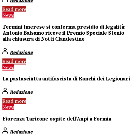
Redazione
Read more
News
Termini Imerese si conferma presidio di legalità:
Antonio Balsamo riceve il Premio Speciale Stenio
alla chiusura di Notti Clandestine
Redazione
Read more
News
La pastasciutta antifascista di Ronchi dei Legionari
Redazione
Read more
News
Fiorenza Taricone ospite dell’Anpi a Formia
Redazione