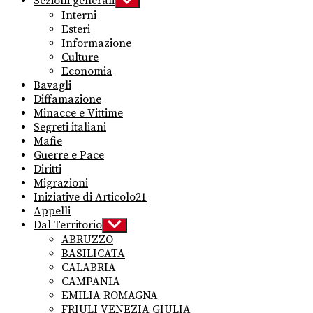
Sezioni generali
Show
sub
Interni
menu
Esteri
Informazione
Culture
Economia
Bavagli
Diffamazione
Minacce e Vittime
Segreti italiani
Mafie
Guerre e Pace
Diritti
Migrazioni
Iniziative di Articolo21
Appelli
Dal Territorio
Show
sub
ABRUZZO
menu
BASILICATA
CALABRIA
CAMPANIA
EMILIA ROMAGNA
FRIULI VENEZIA GIULIA