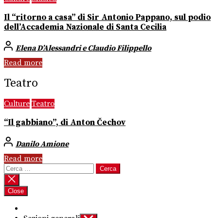
Il “ritorno a casa” di Sir Antonio Pappano, sul podio
dell’Accademia Nazionale di Santa Cecilia
Elena D’Alessandri e Claudio Filippello
Read more
Teatro
Culture
Teatro
“Il gabbiano”, di Anton Čechov
Danilo Amione
Read more
Ricerca
per:
Close