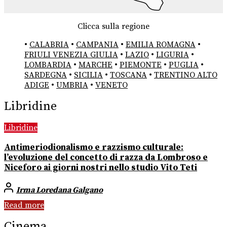
Clicca sulla regione
•
CALABRIA
•
CAMPANIA
•
EMILIA ROMAGNA
•
FRIULI VENEZIA GIULIA
•
LAZIO
•
LIGURIA
•
LOMBARDIA
•
MARCHE
•
PIEMONTE
•
PUGLIA
•
SARDEGNA
•
SICILIA
•
TOSCANA
•
TRENTINO ALTO
ADIGE
•
UMBRIA
•
VENETO
Libridine
Libridine
Antimeriodionalismo e razzismo culturale:
l’evoluzione del concetto di razza da Lombroso e
Niceforo ai giorni nostri nello studio Vito Teti
Irma Loredana Galgano
Read more
Cinema