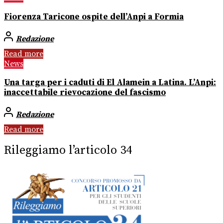
Fiorenza Taricone ospite dell’Anpi a Formia
Redazione
Read more
News
Una targa per i caduti di El Alamein a Latina. L’Anpi:
inaccettabile rievocazione del fascismo
Redazione
Read more
Rileggiamo l’articolo 34