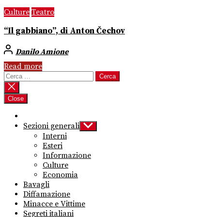
Culture
Teatro
“Il gabbiano”, di Anton Čechov
Danilo Amione
Read more
Ricerca
per:
Close
Sezioni generali
Show
sub
Interni
menu
Esteri
Informazione
Culture
Economia
Bavagli
Diffamazione
Minacce e Vittime
Segreti italiani