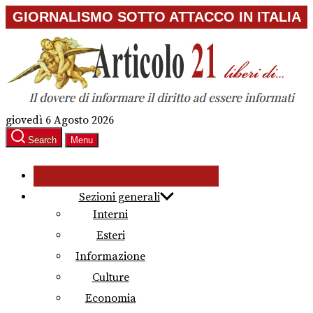
Skip
GIORNALISMO SOTTO ATTACCO IN ITALIA
to
the
content
giovedì 6 Agosto 2026
Search
Menu
Sezioni generali
Interni
Esteri
Informazione
Culture
Economia