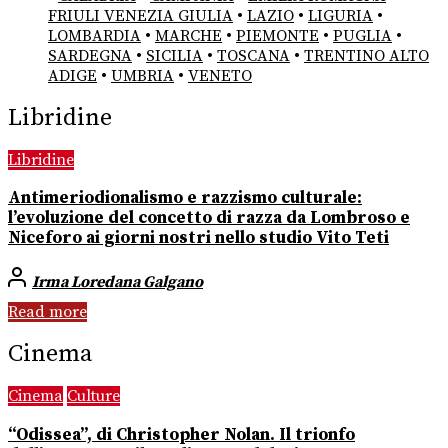
FRIULI VENEZIA GIULIA
•
LAZIO
•
LIGURIA
•
LOMBARDIA
•
MARCHE
•
PIEMONTE
•
PUGLIA
•
SARDEGNA
•
SICILIA
•
TOSCANA
•
TRENTINO ALTO
ADIGE
•
UMBRIA
•
VENETO
Libridine
Libridine
Antimeriodionalismo e razzismo culturale:
l’evoluzione del concetto di razza da Lombroso e
Niceforo ai giorni nostri nello studio Vito Teti
Irma Loredana Galgano
Read more
Cinema
Cinema
Culture
“Odissea”, di Christopher Nolan. Il trionfo