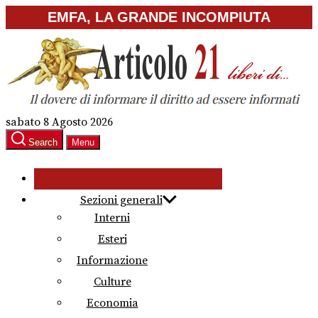
Skip
EMFA, LA GRANDE INCOMPIUTA
to
the
content
sabato 8 Agosto 2026
Search
Menu
Sezioni generali
Interni
Esteri
Informazione
Culture
Economia