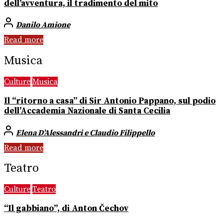
dell’avventura, il tradimento del mito
Danilo Amione
Read more
Musica
Culture
Musica
Il “ritorno a casa” di Sir Antonio Pappano, sul podio
dell’Accademia Nazionale di Santa Cecilia
Elena D’Alessandri e Claudio Filippello
Read more
Teatro
Culture
Teatro
“Il gabbiano”, di Anton Čechov