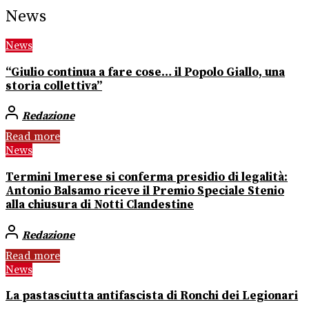
News
News
“Giulio continua a fare cose… il Popolo Giallo, una
storia collettiva”
Redazione
Read more
News
Termini Imerese si conferma presidio di legalità:
Antonio Balsamo riceve il Premio Speciale Stenio
alla chiusura di Notti Clandestine
Redazione
Read more
News
La pastasciutta antifascista di Ronchi dei Legionari