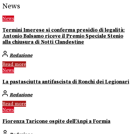
News
News
Termini Imerese si conferma presidio di legalità:
Antonio Balsamo riceve il Premio Speciale Stenio
alla chiusura di Notti Clandestine
Redazione
Read more
News
La pastasciutta antifascista di Ronchi dei Legionari
Redazione
Read more
News
Fiorenza Taricone ospite dell’Anpi a Formia