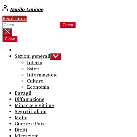
Danilo Amione
Read more
Ricerca
per:
Close
Sezioni generali
Show
sub
Interni
menu
Esteri
Informazione
Culture
Economia
Bavagli
Diffamazione
Minacce e Vittime
Segreti italiani
Mafie
Guerre e Pace
Diritti
Migrazioni