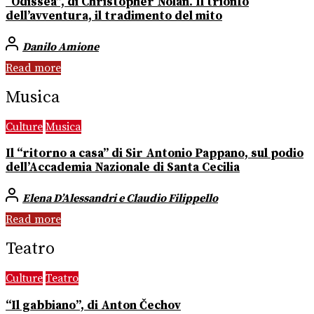
“Odissea”, di Christopher Nolan. Il trionfo
dell’avventura, il tradimento del mito
Danilo Amione
Read more
Musica
Culture
Musica
Il “ritorno a casa” di Sir Antonio Pappano, sul podio
dell’Accademia Nazionale di Santa Cecilia
Elena D’Alessandri e Claudio Filippello
Read more
Teatro
Culture
Teatro
“Il gabbiano”, di Anton Čechov