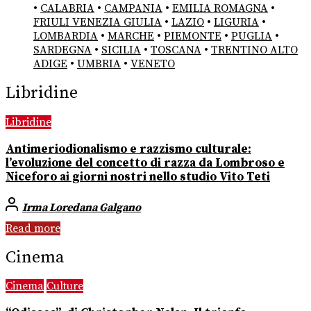
•
CALABRIA
•
CAMPANIA
•
EMILIA ROMAGNA
•
FRIULI VENEZIA GIULIA
•
LAZIO
•
LIGURIA
•
LOMBARDIA
•
MARCHE
•
PIEMONTE
•
PUGLIA
•
SARDEGNA
•
SICILIA
•
TOSCANA
•
TRENTINO ALTO
ADIGE
•
UMBRIA
•
VENETO
Libridine
Libridine
Antimeriodionalismo e razzismo culturale:
l’evoluzione del concetto di razza da Lombroso e
Niceforo ai giorni nostri nello studio Vito Teti
Irma Loredana Galgano
Read more
Cinema
Cinema
Culture