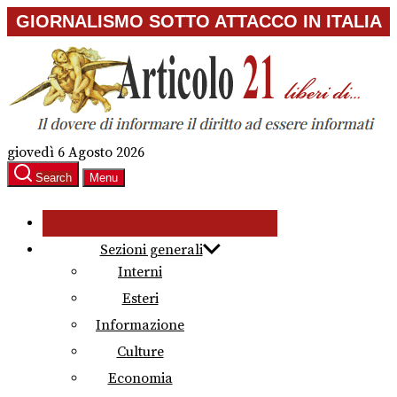
Skip
GIORNALISMO SOTTO ATTACCO IN ITALIA
to
the
content
giovedì 6 Agosto 2026
Search
Menu
Sezioni generali
Interni
Esteri
Informazione
Culture
Economia