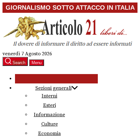
Skip
GIORNALISMO SOTTO ATTACCO IN ITALIA
to
the
content
venerdì 7 Agosto 2026
Search
Menu
Sezioni generali
Interni
Esteri
Informazione
Culture
Economia