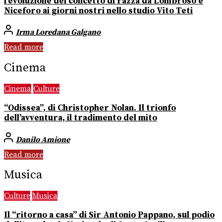
l’evoluzione del concetto di razza da Lombroso e
Niceforo ai giorni nostri nello studio Vito Teti
Irma Loredana Galgano
Read more
Cinema
Cinema
Culture
“Odissea”, di Christopher Nolan. Il trionfo
dell’avventura, il tradimento del mito
Danilo Amione
Read more
Musica
Culture
Musica
Il “ritorno a casa” di Sir Antonio Pappano, sul podio