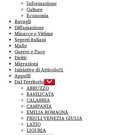
Informazione
Culture
Economia
Bavagli
Diffamazione
Minacce e Vittime
Segreti italiani
Mafie
Guerre e Pace
Diritti
Migrazioni
Iniziative di Articolo21
Appelli
Dal Territorio
Show
sub
ABRUZZO
menu
BASILICATA
CALABRIA
CAMPANIA
EMILIA ROMAGNA
FRIULI VENEZIA GIULIA
LAZIO
LIGURIA