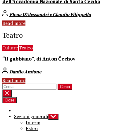
dell’Accademia Nazionale di Santa Cecilia
Elena D’Alessandri e Claudio Filippello
Read more
Teatro
Culture
Teatro
“Il gabbiano”, di Anton Čechov
Danilo Amione
Read more
Ricerca
per:
Close
Sezioni generali
Show
sub
Interni
menu
Esteri