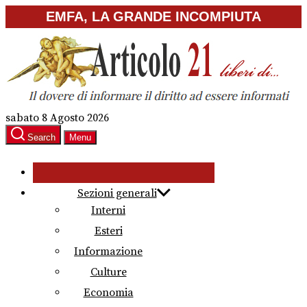
Skip
EMFA, LA GRANDE INCOMPIUTA
to
the
content
sabato 8 Agosto 2026
Search
Menu
Sezioni generali
Interni
Esteri
Informazione
Culture
Economia