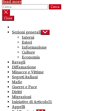
Read more
Ricerca
per:
Close
Sezioni generali
Show
sub
Interni
menu
Esteri
Informazione
Culture
Economia
Bavagli
Diffamazione
Minacce e Vittime
Segreti italiani
Mafie
Guerre e Pace
Diritti
Migrazioni
Iniziative di Articolo21
Appelli