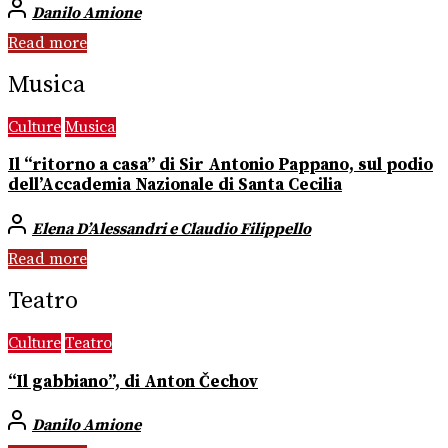
Danilo Amione
Read more
Musica
Culture
Musica
Il “ritorno a casa” di Sir Antonio Pappano, sul podio
dell’Accademia Nazionale di Santa Cecilia
Elena D’Alessandri e Claudio Filippello
Read more
Teatro
Culture
Teatro
“Il gabbiano”, di Anton Čechov
Danilo Amione