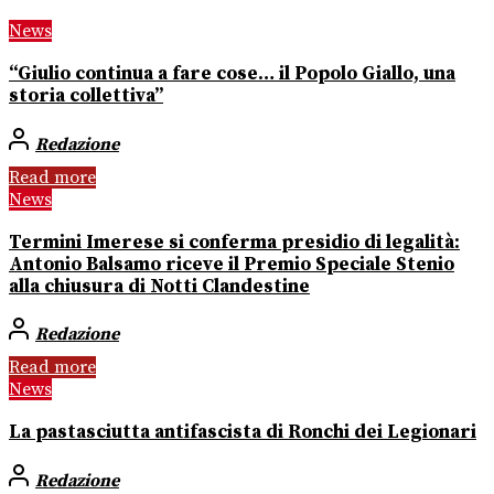
News
“Giulio continua a fare cose… il Popolo Giallo, una
storia collettiva”
Redazione
Read more
News
Termini Imerese si conferma presidio di legalità:
Antonio Balsamo riceve il Premio Speciale Stenio
alla chiusura di Notti Clandestine
Redazione
Read more
News
La pastasciutta antifascista di Ronchi dei Legionari
Redazione