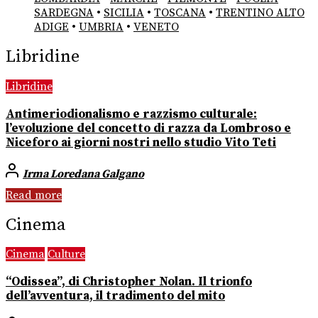
SARDEGNA
•
SICILIA
•
TOSCANA
•
TRENTINO ALTO
ADIGE
•
UMBRIA
•
VENETO
Libridine
Libridine
Antimeriodionalismo e razzismo culturale:
l’evoluzione del concetto di razza da Lombroso e
Niceforo ai giorni nostri nello studio Vito Teti
Irma Loredana Galgano
Read more
Cinema
Cinema
Culture
“Odissea”, di Christopher Nolan. Il trionfo
dell’avventura, il tradimento del mito