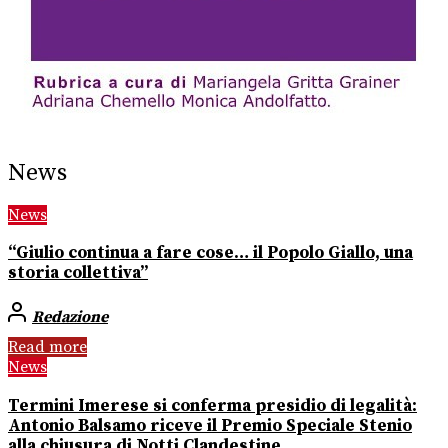
News
News
“Giulio continua a fare cose… il Popolo Giallo, una
storia collettiva”
Redazione
Read more
News
Termini Imerese si conferma presidio di legalità:
Antonio Balsamo riceve il Premio Speciale Stenio
alla chiusura di Notti Clandestine