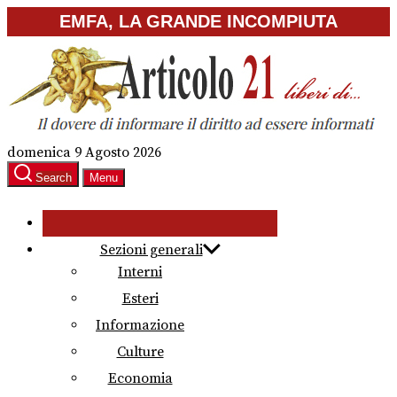
Skip
EMFA, LA GRANDE INCOMPIUTA
to
the
content
domenica 9 Agosto 2026
Search
Menu
Sezioni generali
Interni
Esteri
Informazione
Culture
Economia