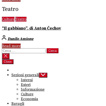
Teatro
Culture
Teatro
“Il gabbiano”, di Anton Čechov
Danilo Amione
Read more
Ricerca
per:
Close
Sezioni generali
Show
sub
Interni
menu
Esteri
Informazione
Culture
Economia
Bavagli