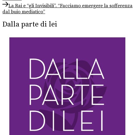
articoli
Next
La Rai e “gli Invisibili”. “Facciamo emergere la sofferenza
post:
dal buio mediatico”
Dalla parte di lei