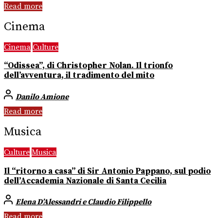
Read more
Cinema
Cinema
Culture
“Odissea”, di Christopher Nolan. Il trionfo
dell’avventura, il tradimento del mito
Danilo Amione
Read more
Musica
Culture
Musica
Il “ritorno a casa” di Sir Antonio Pappano, sul podio
dell’Accademia Nazionale di Santa Cecilia
Elena D’Alessandri e Claudio Filippello
Read more