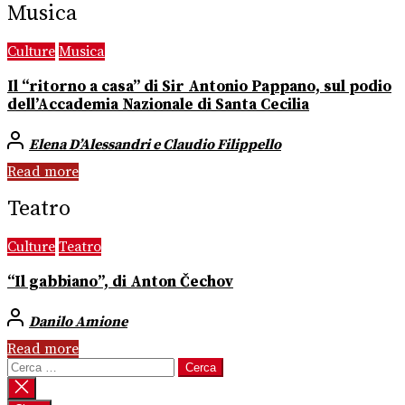
Musica
Culture
Musica
Il “ritorno a casa” di Sir Antonio Pappano, sul podio
dell’Accademia Nazionale di Santa Cecilia
Elena D’Alessandri e Claudio Filippello
Read more
Teatro
Culture
Teatro
“Il gabbiano”, di Anton Čechov
Danilo Amione
Read more
Ricerca
per: