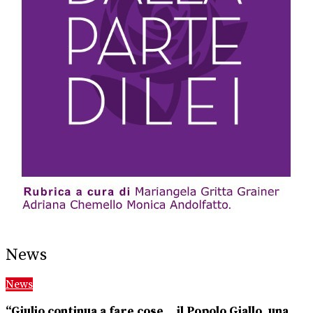
News
News
“Giulio continua a fare cose… il Popolo Giallo, una