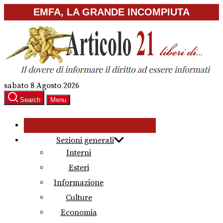
Skip
EMFA, LA GRANDE INCOMPIUTA
to
the
content
sabato 8 Agosto 2026
Search
Menu
Sezioni generali
Interni
Esteri
Informazione
Culture
Economia