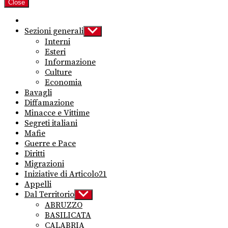
Close
Sezioni generali
Show
sub
Interni
menu
Esteri
Informazione
Culture
Economia
Bavagli
Diffamazione
Minacce e Vittime
Segreti italiani
Mafie
Guerre e Pace
Diritti
Migrazioni
Iniziative di Articolo21
Appelli
Dal Territorio
Show
sub
ABRUZZO
menu
BASILICATA
CALABRIA