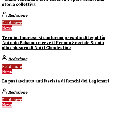
storia collettiva”
Redazione
Read more
News
Termini Imerese si conferma presidio di legalità:
Antonio Balsamo riceve il Premio Speciale Stenio
alla chiusura di Notti Clandestine
Redazione
Read more
News
La pastasciutta antifascista di Ronchi dei Legionari
Redazione
Read more
News