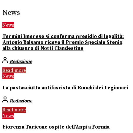
News
News
Termini Imerese si conferma presidio di legalità:
Antonio Balsamo riceve il Premio Speciale Stenio
alla chiusura di Notti Clandestine
Redazione
Read more
News
La pastasciutta antifascista di Ronchi dei Legionari
Redazione
Read more
News
Fiorenza Taricone ospite dell’Anpi a Formia