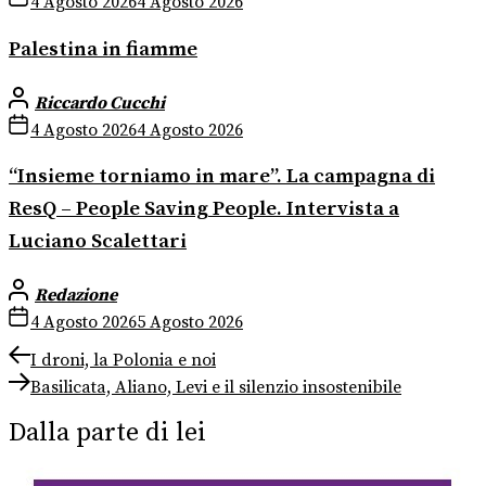
4 Agosto 2026
4 Agosto 2026
Palestina in fiamme
Riccardo Cucchi
4 Agosto 2026
4 Agosto 2026
“Insieme torniamo in mare”. La campagna di
ResQ – People Saving People. Intervista a
Luciano Scalettari
Redazione
4 Agosto 2026
5 Agosto 2026
Navigazione
Previous
I droni, la Polonia e noi
post:
Next
articoli
Basilicata, Aliano, Levi e il silenzio insostenibile
post:
Dalla parte di lei