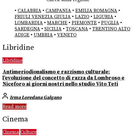
•
CALABRIA
•
CAMPANIA
•
EMILIA ROMAGNA
•
FRIULI VENEZIA GIULIA
•
LAZIO
•
LIGURIA
•
LOMBARDIA
•
MARCHE
•
PIEMONTE
•
PUGLIA
•
SARDEGNA
•
SICILIA
•
TOSCANA
•
TRENTINO ALTO
ADIGE
•
UMBRIA
•
VENETO
Libridine
Libridine
Antimeriodionalismo e razzismo culturale:
l’evoluzione del concetto di razza da Lombroso e
Niceforo ai giorni nostri nello studio Vito Teti
Irma Loredana Galgano
Read more
Cinema
Cinema
Culture