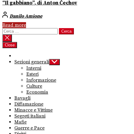
“Il gabbiano”, di Anton Čechov
Danilo Amione
Read more
Ricerca
per:
Close
Sezioni generali
Show
sub
Interni
menu
Esteri
Informazione
Culture
Economia
Bavagli
Diffamazione
Minacce e Vittime
Segreti italiani
Mafie
Guerre e Pace
Diritti