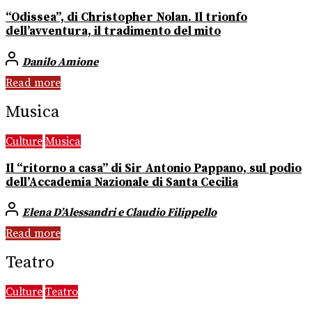
“Odissea”, di Christopher Nolan. Il trionfo
dell’avventura, il tradimento del mito
Danilo Amione
Read more
Musica
Culture
Musica
Il “ritorno a casa” di Sir Antonio Pappano, sul podio
dell’Accademia Nazionale di Santa Cecilia
Elena D’Alessandri e Claudio Filippello
Read more
Teatro
Culture
Teatro