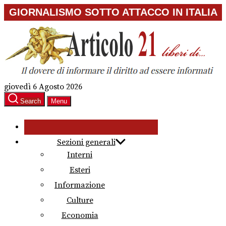
Skip
GIORNALISMO SOTTO ATTACCO IN ITALIA
to
the
content
giovedì 6 Agosto 2026
Search
Menu
Sezioni generali
Interni
Esteri
Informazione
Culture
Economia